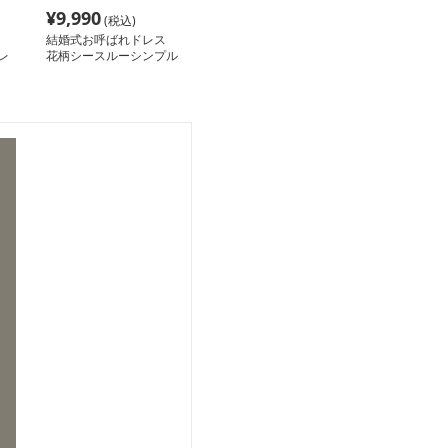
¥
9,990
(税込)
結婚式お呼ばれドレス
レ
花柄シースルーシンプル
カジュアルワンピース