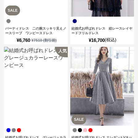
SALE
パーティドレス 二の腕スッキリ見えノ
結婚式お呼ばれドレス 総レースレイヤ
ースリーブ ワンピースドレス
ードフリルドレス
(税込)
¥
6,760
¥
16,700
¥
7510
(割引前)
人気
SALE
結婚式お呼ばれドレス グレージュカラ
結婚式お呼ばれドレス エレガントVネッ