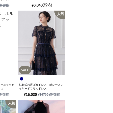
(税込)
¥
6,040
割引前)
人気
SALE
ターネックセ
結婚式お呼ばれドレス 総レースレ
レス
イヤードフリルドレス
¥
15,030
割引前)
¥
16700
(割引前)
人気