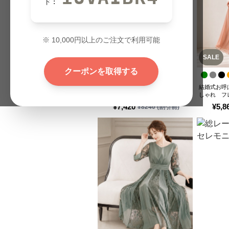
ド:
※
10,000
円以上のご注文で利用可能
SALE
SALE
クーポンを取得する
結婚式お呼ばれドレス 優雅なレー
結婚式お呼
スロングドレス
しゃれ フ
なワンピー
¥
7,420
¥
5,8
¥
8240
(割引前)