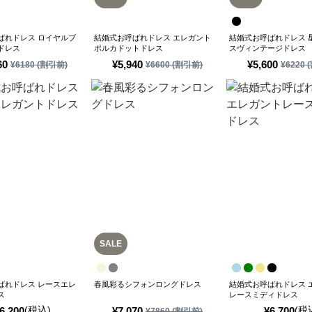
ばれドレス ロイヤルブ
結婚式お呼ばれドレス エレガント
結婚式お呼ばれドレス 
ドレス
ポルカドットドレス
スヴィンテージドレス
60
¥
5,940
¥
5,600
¥
6180
(割引前)
¥
6600
(割引前)
¥
6220
(
SALE
ばれドレス レースエレ
春風彩るシフォンロングドレス
結婚式お呼ばれドレス 
ス
レースミディドレス
(税込)
(税
6,200
¥
7,070
¥
6,700
¥
7860
(割引前)