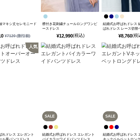
袖マキシ丈セレモニード
襟付き花刺繍チュールロングワンピ
結婚式お呼ばれドレス 
ースドレス
ばれドレス レース切替
ンツスーツ
(税込)
(税
10
¥
12,990
¥
8,760
¥
7120
(割引前)
人気
SALE
SALE
ばれドレス エレガント
結婚式お呼ばれドレス エレガント
結婚式お呼ばれドレス 
ール風パンツドレス
バイカラーワイドパンツドレス
ネックベルベットロン