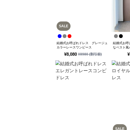
SALE
結婚式お呼ばれドレス グレージュ
結婚式お呼
カラーレースワンピース
なベスト風
¥
8,080
¥
¥
8980
(割引前)
SALE