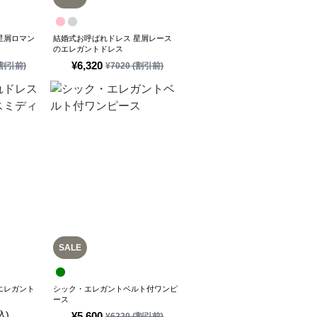
星屑ロマン
結婚式お呼ばれドレス 星屑レース
のエレガントドレス
¥
6,320
割引前)
¥
7020
(割引前)
SALE
エレガント
シック・エレガントベルト付ワンピ
ース
込)
¥
5,600
¥
6220
(割引前)