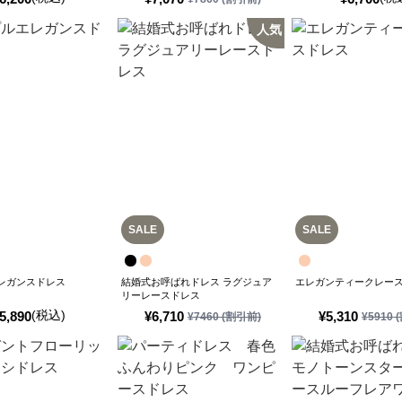
人気
SALE
SALE
レガンスドレス
結婚式お呼ばれドレス ラグジュア
エレガンティークレー
リーレースドレス
(税込)
5,890
¥
6,710
¥
5,310
¥
7460
(割引前)
¥
5910
(