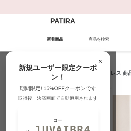
PATIRA
新着商品
商品を検索
PATIRA TOP
›
30代の一覧
×
新規ユーザー限定クーポ
30代 結婚式お呼ばれドレス 商
ン！
211
件の商品が見つかりました
期間限定! 15%OFFクーポンです
取得後、決済画面で自動適用されます
人気
コー
1UVAIBR4