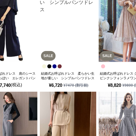
SALE
SALE
ばれドレス 肩のシース
結婚式お呼ばれドレス 柔らかい生
結婚式お呼ばれドレス 
っぽい エレガントパン
地が優しい シンプルパンツドレス
ピンクシフォンラメワ
(税込)
7,740
¥
6,720
¥
8,820
¥
7470
(割引前)
¥
9800
(