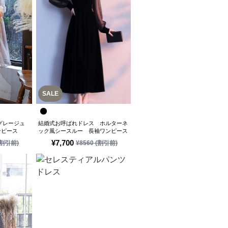
SALE
グレージュ
結婚式お呼ばれドレス ホルターネ
ンピース
ック風シースルー 長袖ワンピース
ドレス
¥
7,700
割引前)
¥
8560
(割引前)