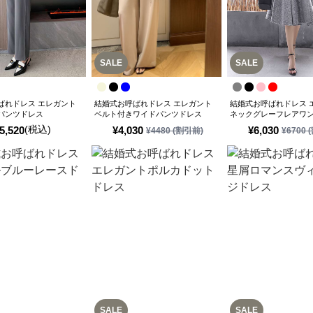
SALE
SALE
ばれドレス エレガント
結婚式お呼ばれドレス エレガント
結婚式お呼ばれドレス 
パンツドレス
ベルト付きワイドパンツドレス
ネックグレーフレアワ
(税込)
5,520
¥
4,030
¥
6,030
¥
4480
(割引前)
¥
6700
(
SALE
SALE