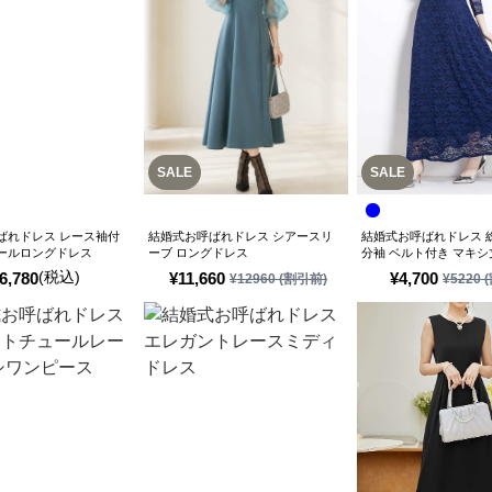
SALE
SALE
ばれドレス レース袖付
結婚式お呼ばれドレス シアースリ
結婚式お呼ばれドレス 
ールロングドレス
ーブ ロングドレス
分袖 ベルト付き マキ
(税込)
6,780
¥
11,660
¥
4,700
¥
12960
(割引前)
¥
5220
(