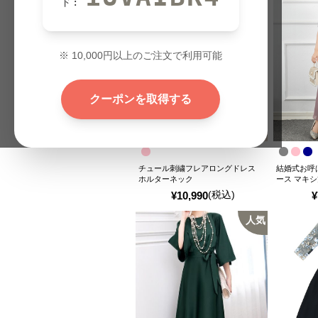
ド:
※
10,000
円以上のご注文で利用可能
クーポンを取得する
チュール刺繍フレアロングドレス
結婚式お呼
ホルターネック
ース マキ
(税込)
¥
10,990
¥
人気