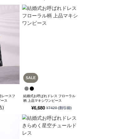
SALE
総レースフ
結婚式お呼ばれドレス フローラル
ピース
柄 上品マキシワンピース
込)
¥
6,680
¥
7420
(割引前)