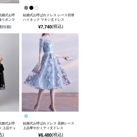
結婚式お呼
結婚式お呼ばれドレス レース切替
袖リボンマ
ハイネック マキシ丈ドレス
(税込)
¥
7,740
割引前)
結婚式お呼
結婚式お呼ばれドレス 花柄レース
ス 上品チュ
上品華やかミディ丈ドレス
込)
(税込)
¥
6,480