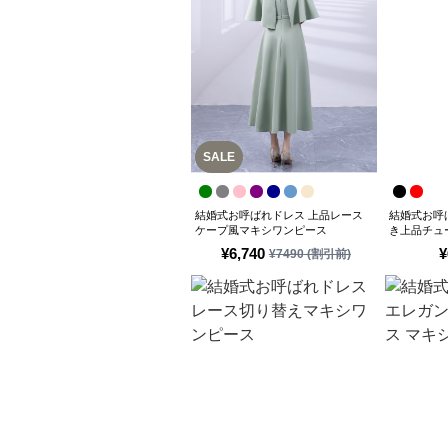
SALE
結婚式お呼ばれドレス 上品レース
結婚式お呼
ケープ風マキシワンピース
き上品チュ
¥
6,740
¥
¥
7490
(割引前)