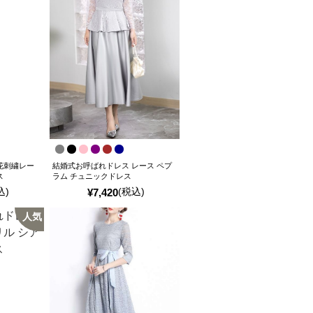
花刺繍レー
結婚式お呼ばれドレス レース ペプ
ス
ラム チュニックドレス
込)
(税込)
¥
7,420
人気