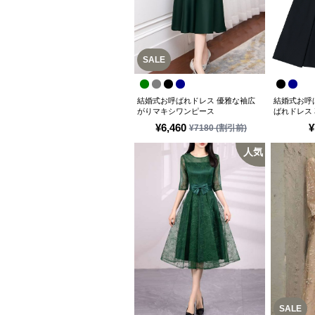
SALE
結婚式お呼ばれドレス 優雅な袖広
結婚式お呼
がりマキシワンピース
ばれドレス
キシワンピ
¥
6,460
¥
¥
7180
(割引前)
人気
SALE