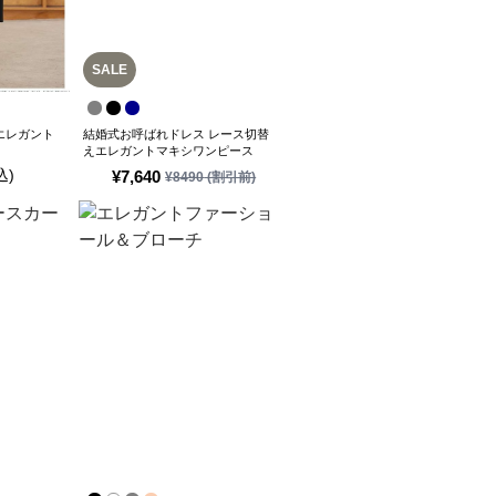
SALE
エレガント
結婚式お呼ばれドレス レース切替
えエレガントマキシワンピース
込)
¥
7,640
¥
8490
(割引前)