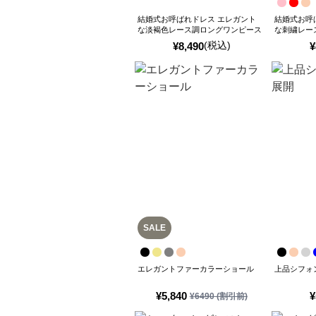
結婚式お呼ばれドレス エレガント
結婚式お呼
な淡褐色レース調ロングワンピース
な刺繍レー
(税込)
¥
8,490
¥
SALE
エレガントファーカラーショール
上品シフォ
¥
5,840
¥
¥
6490
(割引前)