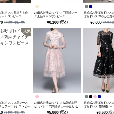
ばれドレス 星屑きらめ
結婚式お呼ばれドレス 花刺繍レー
結婚式お呼ばれドレス 
ュールワンピース
ス上品マキシワンピース
ばれドレス 華やか五分
キシワンピース
(税込)
70
¥
6,160
¥
6,680
¥
6520
(割引前)
¥
7420
(
人気
ばれドレス 上品レース
結婚式お呼ばれドレス 結婚式お呼
結婚式お呼ばれドレス 
ナカラーマキシワンピー
ばれドレス 花刺繍チュール重ね 七
ばれドレス 花刺繍レー
分袖チュニックドレス
ニックドレス
(税込)
(税
10
¥
5,860
¥
6,580
¥
8460
(割引前)