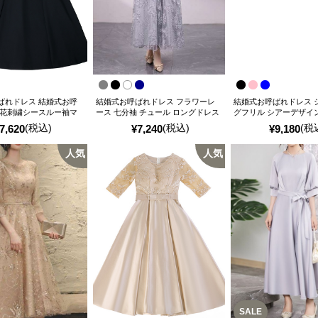
ばれドレス 結婚式お呼
結婚式お呼ばれドレス フラワーレ
結婚式お呼ばれドレス 
 花刺繍シースルー袖マ
ース 七分袖 チュール ロングドレス
グフリル シアーデザイ
ース
(税込)
(税込)
(税
7,620
¥
7,240
¥
9,180
人気
人気
SALE