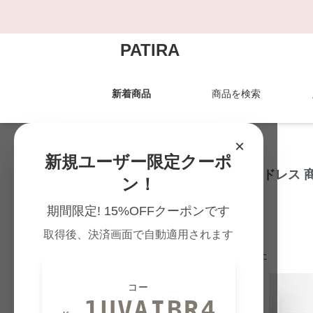
PATIRA
新着商品
商品を検索
PATIRA TOP
›
ドレスの一覧
×
新規ユーザー限定クーポ
ドレス 結婚式お呼ばれドレス 
ン！
期間限定! 15%OFFクーポンです
取得後、決済画面で自動適用されます
172
件の商品が見つかりました
コー
1UVAIBR4