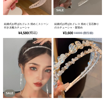
SALE
結婚式お呼ばれドレス 煌めくストーン
結婚式お呼ばれドレス 煌めく宝石飾り
付き太幅カチューシャ
のカチューシャ・髪留め
(税込)
¥
4,580
¥
3,600
¥
4000
(割引前)
SALE