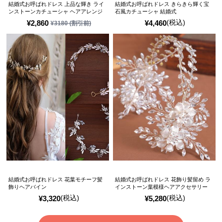
結婚式お呼ばれドレス 上品な輝き ライ
結婚式お呼ばれドレス きらきら輝く宝
ンストーンカチューシャ ヘアアレンジ
石風カチューシャ 結婚式
(税込)
¥
2,860
¥
4,460
¥
3180
(割引前)
結婚式お呼ばれドレス 花葉モチーフ髪
結婚式お呼ばれドレス 花飾り髪留め ラ
飾りヘアバイン
インストーン葉模様ヘアアクセサリー
(税込)
(税込)
¥
3,320
¥
5,280