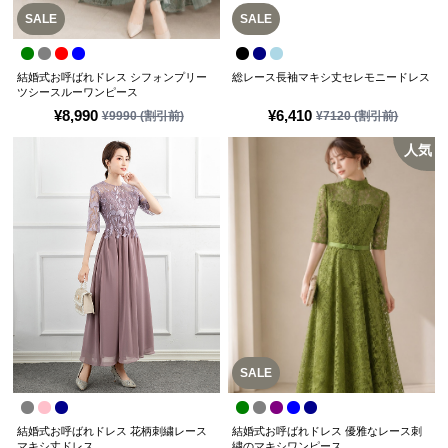
SALE
SALE
結婚式お呼ばれドレス シフォンプリー
総レース長袖マキシ丈セレモニードレス
ツシースルーワンピース
¥
8,990
¥
6,410
¥
9990
(割引前)
¥
7120
(割引前)
人気
SALE
結婚式お呼ばれドレス 花柄刺繍レース
結婚式お呼ばれドレス 優雅なレース刺
マキシ丈ドレス
繍のマキシワンピース