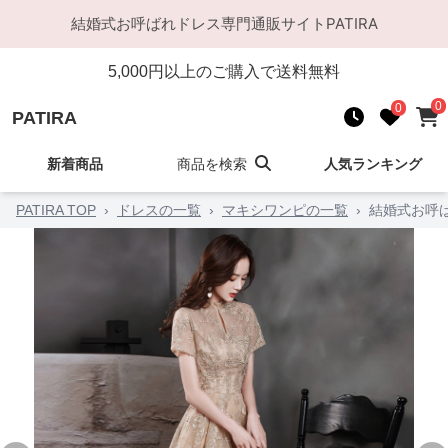
結婚式お呼ばれドレス
専門通販サイト
PATIRA
5,000
円以上のご購入で送料無料
0
0
PATIRA
新着商品
商品を検索
人気ランキング
PATIRA TOP
›
ドレスの一覧
›
マキシワンピの一覧
›
結婚式お呼