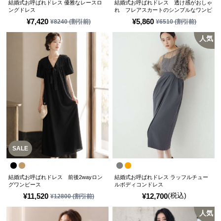
結婚式お呼ばれドレス 優雅なレースロ
結婚式お呼ばれドレス 透け感がおしゃ
ングドレス
れ フレアスカートのシンプルなワンピ
ースドレス
¥
7,420
¥
5,860
¥
8240
(割引前)
¥
6510
(割引前)
人気
SALE
結婚式お呼ばれドレス 前後2wayロン
結婚式お呼ばれドレス ラッフルチュー
グワンピース
ルボディコンドレス
(税込)
¥
11,520
¥
12,700
¥
12800
(割引前)
人気