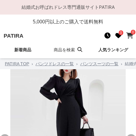
結婚式お呼ばれドレス
専門通販サイト
PATIRA
5,000
円以上のご購入で送料無料
0
0
PATIRA
新着商品
商品を検索
人気ランキング
PATIRA TOP
›
パンツドレスの一覧
›
パンツスーツの一覧
›
結婚