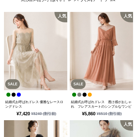
人気
人気
SALE
SALE
結婚式お呼ばれドレス 優雅なレースロ
結婚式お呼ばれドレス 透け感がおしゃ
ングドレス
れ フレアスカートのシンプルなワンピ
ースドレス
¥
7,420
¥
5,860
¥
8240
(割引前)
¥
6510
(割引前)
人気