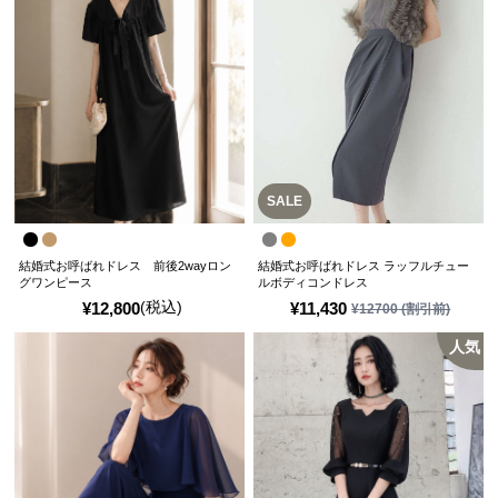
SALE
結婚式お呼ばれドレス 前後2wayロン
結婚式お呼ばれドレス ラッフルチュー
グワンピース
ルボディコンドレス
(税込)
¥
12,800
¥
11,430
¥
12700
(割引前)
人気