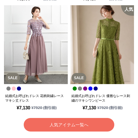
人気
SALE
SALE
結婚式お呼ばれドレス 花柄刺繍レース
結婚式お呼ばれドレス 優雅なレース刺
マキシ丈ドレス
繍のマキシワンピース
¥
7,130
¥
7,130
¥
7920
(割引前)
¥
7920
(割引前)
人気アイテム一覧へ