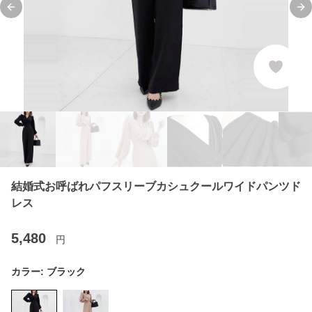
Previous slide
Ne
結婚式お呼ばれパフスリーブカシュクールワイドパンツド
レス
5,480
円
カラー:
ブラック