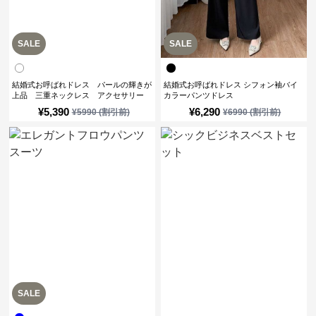
SALE
SALE
結婚式お呼ばれドレス パールの輝きが
結婚式お呼ばれドレス シフォン袖バイ
上品 三重ネックレス アクセサリー
カラーパンツドレス
¥
5,390
¥
6,290
¥
5990
(割引前)
¥
6990
(割引前)
SALE