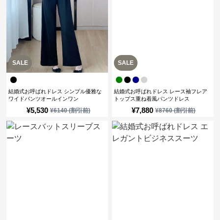
SALE
SALE
結婚式お呼ばれドレス シンプル優雅な
結婚式お呼ばれドレス レース袖フレア
ワイドパンツオールインワン
トップス重ね着風パンツドレス
¥
5,530
¥
7,880
¥
6140
(割引前)
¥
8760
(割引前)