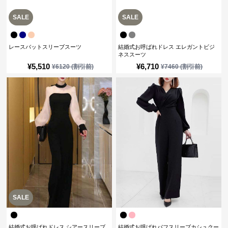
SALE
SALE
レースバットスリーブスーツ
結婚式お呼ばれドレス エレガントビジ
ネススーツ
¥
5,510
¥
6,710
¥
6120
(割引前)
¥
7460
(割引前)
SALE
結婚式お呼ばれドレス シアースリーブ
結婚式お呼ばれパフスリーブカシュクー