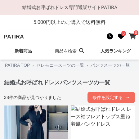
結婚式お呼ばれドレス
専門通販サイト
PATIRA
5,000
円以上のご購入で送料無料
0
0
PATIRA
新着商品
商品を検索
人気ランキング
PATIRA TOP
›
セレモニースーツの一覧
›
パンツスーツの一覧
結婚式お呼ばれドレスパンツスーツの一覧
38
件の商品が見つかりました
条件を設定する