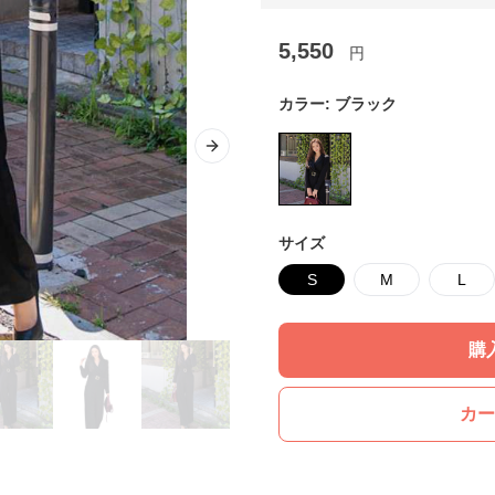
5,550
円
カラー:
ブラック
Next slide
サイズ
S
M
L
購
カー