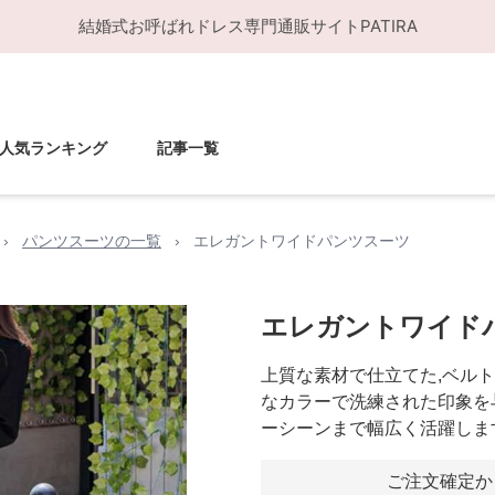
結婚式お呼ばれドレス
専門通販サイト
PATIRA
人気ランキング
記事一覧
›
パンツスーツの一覧
›
エレガントワイドパンツスーツ
エレガントワイド
上質な素材で仕立てた,ベル
なカラーで洗練された印象を
ーシーンまで幅広く活躍しま
ご注文確定か