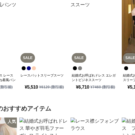
SALE
SALE
SALE
ス レース
レースバットスリーブスーツ
結婚式お呼ばれドレス エレガ
結婚式
ね着風パン
ントビジネススーツ
スリー
レス
¥
5,510
¥
6,710
¥
5,
(割引前)
¥
6120
(割引前)
¥
7460
(割引前)
のおすすめアイテム
人気