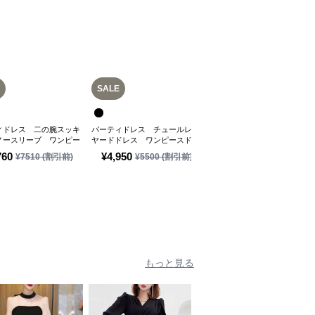
SALE
SALE
ィドレス 二の腕スッキ
パーティドレス チュールレイ
結婚式お呼ばれドレス 総レ
ノースリーブ ワンピー
ヤードドレス ワンピースドレ
スレイヤードフリルドレス
ス
ス
760
¥
4,950
¥
15,030
¥
7510
(割引前)
¥
5500
(割引前)
¥
16700
(割引前
もっと見る