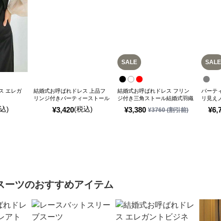
SALE
SALE
ス エレガ
結婚式お呼ばれドレス 上品フ
結婚式お呼ばれドレス フリン
パーテ
リンジ付きパーティーストール
ジ付き三角ストール結婚式羽織
リ見え
物
スドレ
込)
(税込)
¥
3,420
¥
3,380
¥
6,
¥
3760
(割引前)
スーツ
のおすすめアイテム