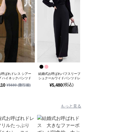
お呼ばれドレス シアー
結婚式お呼ばれパフスリーブカ
エレガントドレープジャンプ
ブ ハイネックパンツド
シュクールワイドパンツドレス
ーツ
(税込)
(税込)
110
¥
5,480
¥
6,540
¥
5680
(割引前)
もっと見る