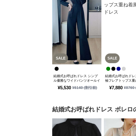
SALE
SALE
結婚式お呼ばれドレス シンプ
結婚式お呼ばれドレ
ル優雅なワイドパンツオールイ
袖フレアトップス重
ンワン
ツドレス
¥
5,530
¥
7,880
¥
6140
(割引前)
¥
8760
結婚式お呼ばれドレス
ボレロ