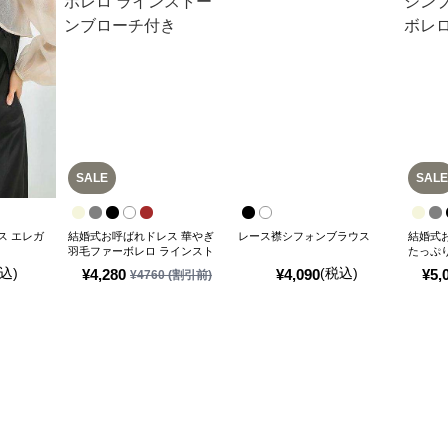
SALE
SALE
ス エレガ
結婚式お呼ばれドレス 華やぎ
レース襟シフォンブラウス
結婚式
羽毛ファーボレロ ラインスト
たっぷ
ーンブローチ付き
ーボレ
込)
(税込)
¥
4,280
¥
4,090
¥
5,
¥
4760
(割引前)