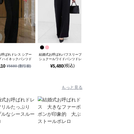
SALE
お呼ばれドレス シアー
結婚式お呼ばれパフスリーブカ
エレガントドレープジャンプ
ブ ハイネックパンツド
シュクールワイドパンツドレス
ーツ
(税込)
110
¥
5,480
¥
5,890
¥
5680
(割引前)
¥
6540
(割引前)
もっと見る