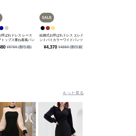
SALE
お呼ばれドレス レース
結婚式お呼ばれドレス エレガ
結婚式お呼ばれパフスリーブ
アトップス重ね着風パン
ントバイカラーワイドパンツド
シュクールワイドパンツドレ
ス
レス
(税込)
880
¥
4,370
¥
5,480
¥
8760
(割引前)
¥
4860
(割引前)
もっと見る