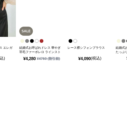
SALE
ス エレガ
結婚式お呼ばれドレス 華やぎ
レース襟シフォンブラウス
結婚式
羽毛ファーボレロ ラインスト
たっぷ
ーンブローチ付き
ーボレ
込)
(税込)
¥
4,280
¥
4,090
¥
4760
(割引前)