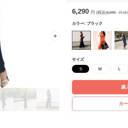
6,290
円 (税込)
6,990
円 (
カラー:
ブラック
Next slide
サイズ
S
M
L
購
カー