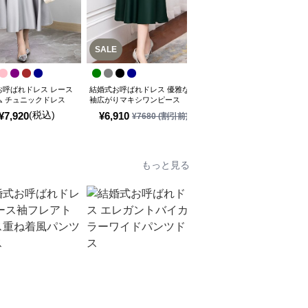
SALE
お呼ばれドレス レース
結婚式お呼ばれドレス 優雅な
結婚式お呼ばれドレス 結婚式
ム チュニックドレス
袖広がりマキシワンピース
お呼ばれドレス 花刺繍シース
ルー袖マキシワンピース
(税込)
(税込)
¥
7,920
¥
6,910
¥
8,120
¥
7680
(割引前)
もっと見る