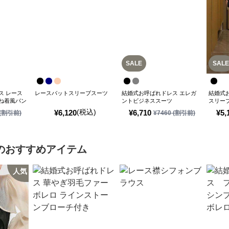
SALE
SALE
ス レース
レースバットスリーブスーツ
結婚式お呼ばれドレス エレガ
結婚式
ね着風パン
ントビジネススーツ
スリー
レス
(税込)
¥
6,120
¥
6,710
¥
5,
(割引前)
¥
7460
(割引前)
のおすすめアイテム
人気