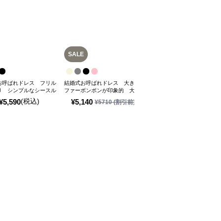
SALE
SALE
お呼ばれドレス フリル
結婚式お呼ばれドレス 大きな
結婚式お呼ばれドレス さっ
り シンプルなシースル
ファーボンボンが印象的 大ぶ
羽織るのにおすすめ シース
ロ
りストールボレロ
ーストールボレロ
(税込)
¥
5,590
¥
5,140
¥
4,750
¥
5710
(割引前)
¥
5280
(割引前)