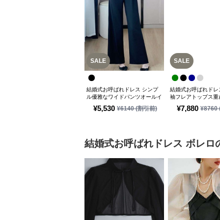
SALE
SALE
結婚式お呼ばれドレス シンプ
結婚式お呼ばれドレ
ル優雅なワイドパンツオールイ
袖フレアトップス重
ンワン
ツドレス
¥
5,530
¥
7,880
¥
6140
(割引前)
¥
8760
結婚式お呼ばれドレス
ボレロ