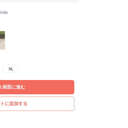
割引前)
XL
入画面に進む
トに追加する