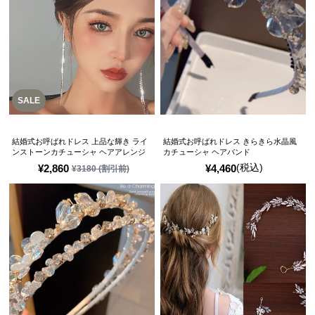
SALE
結婚式お呼ばれドレス 上品な輝き ライ
結婚式お呼ばれドレス きらきら水晶風
ンストーンカチューシャ ヘアアレンジ
カチューシャ ヘアバンド
(税込)
¥
2,860
¥
4,460
¥
3180
(割引前)