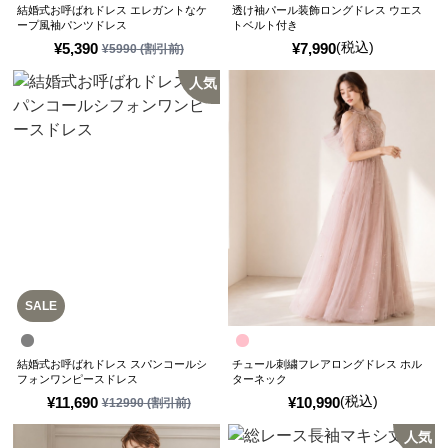
結婚式お呼ばれドレス エレガントなケ
透け袖パール装飾ロングドレス ウエス
ープ風袖パンツドレス
トベルト付き
(税込)
¥
5,390
¥
7,990
¥
5990
(割引前)
人気
SALE
結婚式お呼ばれドレス スパンコールシ
チュール刺繍フレアロングドレス ホル
フォンワンピースドレス
ターネック
(税込)
¥
11,690
¥
10,990
¥
12990
(割引前)
人気