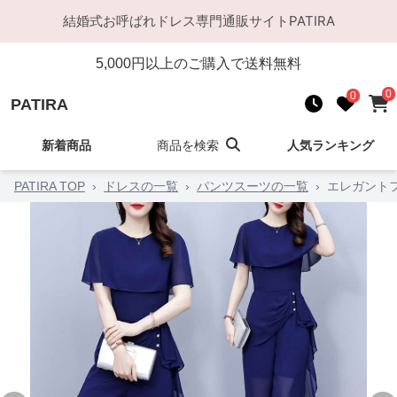
結婚式お呼ばれドレス
専門通販サイト
PATIRA
5,000
円以上のご購入で送料無料
0
0
PATIRA
新着商品
商品を検索
人気ランキング
PATIRA TOP
›
ドレスの一覧
›
パンツスーツの一覧
›
エレガント