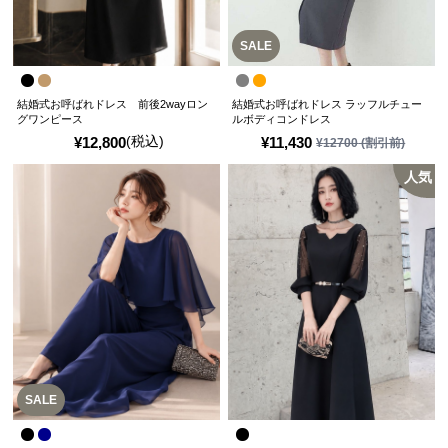
SALE
結婚式お呼ばれドレス 前後2wayロン
結婚式お呼ばれドレス ラッフルチュー
グワンピース
ルボディコンドレス
(税込)
¥
12,800
¥
11,430
¥
12700
(割引前)
人気
SALE