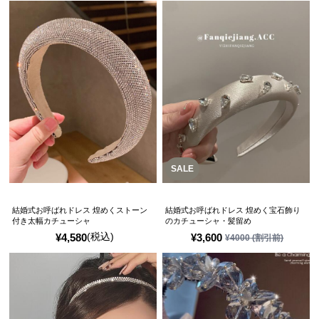
SALE
結婚式お呼ばれドレス 煌めくストーン
結婚式お呼ばれドレス 煌めく宝石飾り
付き太幅カチューシャ
のカチューシャ・髪留め
(税込)
¥
4,580
¥
3,600
¥
4000
(割引前)