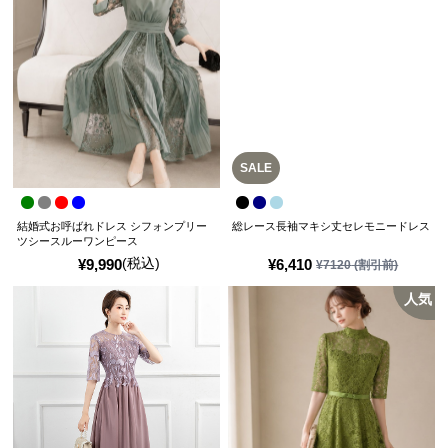
SALE
結婚式お呼ばれドレス シフォンプリー
総レース長袖マキシ丈セレモニードレス
ツシースルーワンピース
(税込)
¥
9,990
¥
6,410
¥
7120
(割引前)
人気