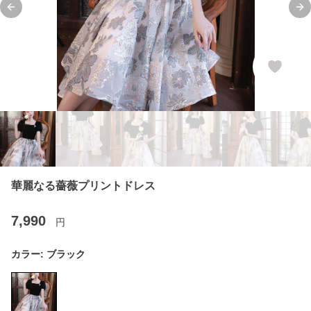
Previous slide
Ne
華麗なる薔薇プリントドレス
7,990
円
カラー:
ブラック