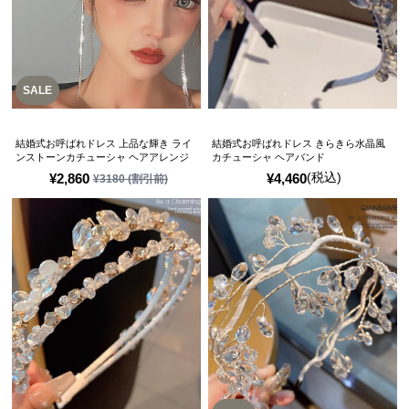
SALE
結婚式お呼ばれドレス 上品な輝き ライ
結婚式お呼ばれドレス きらきら水晶風
ンストーンカチューシャ ヘアアレンジ
カチューシャ ヘアバンド
(税込)
¥
2,860
¥
4,460
¥
3180
(割引前)