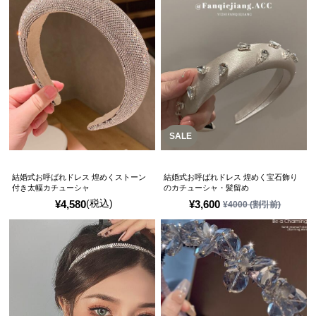
SALE
結婚式お呼ばれドレス 煌めくストーン
結婚式お呼ばれドレス 煌めく宝石飾り
付き太幅カチューシャ
のカチューシャ・髪留め
(税込)
¥
4,580
¥
3,600
¥
4000
(割引前)