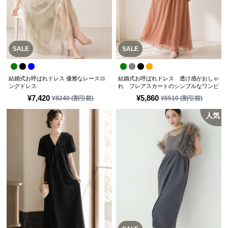
SALE
SALE
結婚式お呼ばれドレス 優雅なレースロ
結婚式お呼ばれドレス 透け感がおしゃ
ングドレス
れ フレアスカートのシンプルなワンピ
ースドレス
¥
7,420
¥
5,860
¥
8240
(割引前)
¥
6510
(割引前)
人気