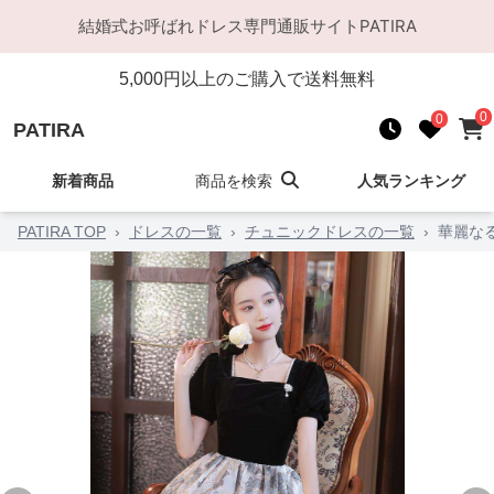
結婚式お呼ばれドレス
専門通販サイト
PATIRA
5,000
円以上のご購入で送料無料
0
0
PATIRA
新着商品
商品を検索
人気ランキング
PATIRA TOP
›
ドレスの一覧
›
チュニックドレスの一覧
›
華麗な