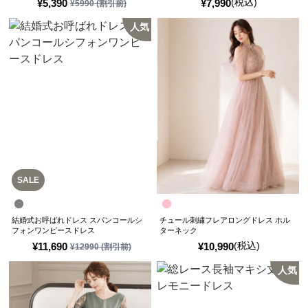
(税込)
¥
5,390
¥
7,990
¥
5990
(割引前)
人気
SALE
結婚式お呼ばれドレス スパンコールシ
チュール刺繍フレアロングドレス ホル
フォンワンピースドレス
ターネック
(税込)
¥
11,690
¥
10,990
¥
12990
(割引前)
人気