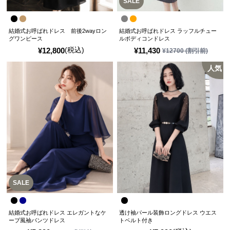
SALE
結婚式お呼ばれドレス 前後2wayロン
結婚式お呼ばれドレス ラッフルチュー
グワンピース
ルボディコンドレス
(税込)
¥
12,800
¥
11,430
¥
12700
(割引前)
人気
SALE
結婚式お呼ばれドレス エレガントなケ
透け袖パール装飾ロングドレス ウエス
ープ風袖パンツドレス
トベルト付き