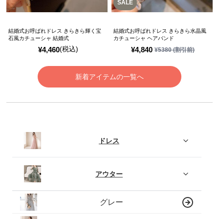
SALE
結婚式お呼ばれドレス きらきら輝く宝
結婚式お呼ばれドレス きらきら水晶風
石風カチューシャ 結婚式
カチューシャ ヘアバンド
(税込)
¥
4,460
¥
4,840
¥
5380
(割引前)
新着アイテムの一覧へ
ドレス
アウター
グレー