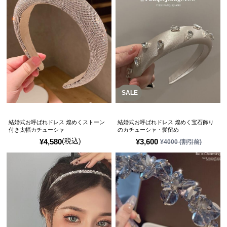
SALE
結婚式お呼ばれドレス 煌めくストーン
結婚式お呼ばれドレス 煌めく宝石飾り
付き太幅カチューシャ
のカチューシャ・髪留め
(税込)
¥
4,580
¥
3,600
¥
4000
(割引前)