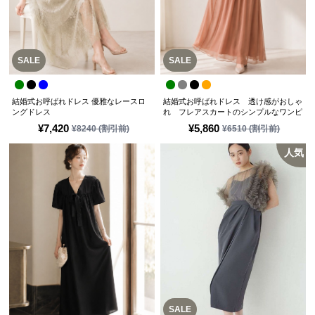
SALE
SALE
結婚式お呼ばれドレス 優雅なレースロ
結婚式お呼ばれドレス 透け感がおしゃ
ングドレス
れ フレアスカートのシンプルなワンピ
ースドレス
¥
7,420
¥
5,860
¥
8240
(割引前)
¥
6510
(割引前)
人気
SALE