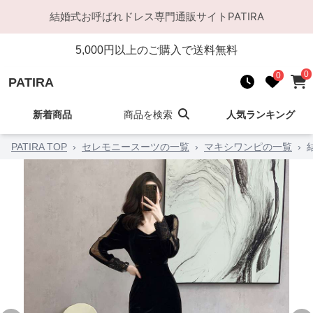
結婚式お呼ばれドレス
専門通販サイト
PATIRA
5,000
円以上のご購入で送料無料
0
0
PATIRA
新着商品
商品を検索
人気ランキング
PATIRA TOP
›
セレモニースーツの一覧
›
マキシワンピの一覧
›