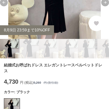
Previous slide
Ne
8
月
9
日 23:59まで10%OFF
結婚式お呼ばれドレス エレガントレースベルベットドレ
ス
4,730
円 (税込)
5,260
円 (割引前)
カラー:
ブラック