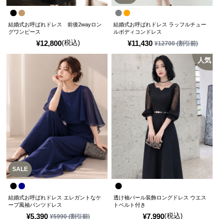
結婚式お呼ばれドレス 前後2wayロン
結婚式お呼ばれドレス ラッフルチュー
グワンピース
ルボディコンドレス
(税込)
¥
12,800
¥
11,430
¥
12700
(割引前)
人気
SALE
結婚式お呼ばれドレス エレガントなケ
透け袖パール装飾ロングドレス ウエス
ープ風袖パンツドレス
トベルト付き
(税込)
¥
5,390
¥
7,990
¥
5990
(割引前)