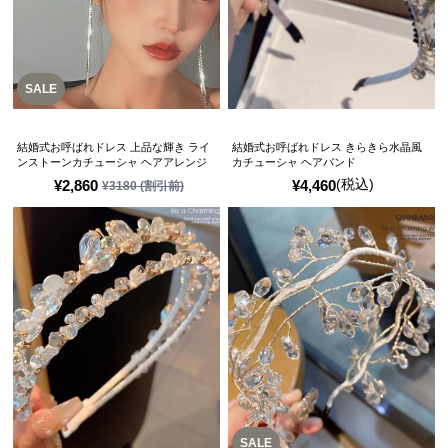
SALE
結婚式お呼ばれドレス 上品な輝き ライ
結婚式お呼ばれドレス きらきら水晶風
ンストーンカチューシャ ヘアアレンジ
カチューシャ ヘアバンド
(税込)
¥
2,860
¥
4,460
¥
3180
(割引前)
SALE