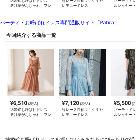
結婚式お呼ばれドレス
総レース長袖マキシ丈セ
パーティドレス
透け感がおしゃれ フレ
レモニードレス
ルレイヤードド
アスカートのシンプルな
ンピースドレス
ワンピースドレス
パーティ・お呼ばれドレス専門通販サイト「Patira」
今回紹介する商品一覧
¥
6,510
¥
7,120
¥
5,500
(税込)
(税込)
(税込
結婚式お呼ばれドレス
総レース長袖マキシ丈セ
パーティドレス
透け感がおしゃれ フレ
レモニードレス
ルレイヤードド
アスカートのシンプルな
ンピースドレス
ワンピースドレス
結婚式お呼ばれドレスを探しているあなたにぴったりの通