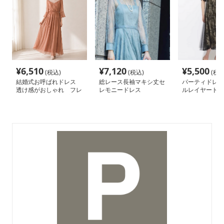
¥
6,510
¥
7,120
¥
5,500
(税込)
(税込)
(税込
結婚式お呼ばれドレス
総レース長袖マキシ丈セ
パーティドレス
透け感がおしゃれ フレ
レモニードレス
ルレイヤードド
アスカートのシンプルな
ンピースドレス
ワンピースドレス