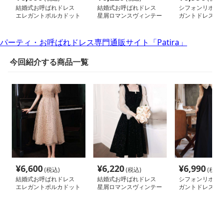
結婚式お呼ばれドレス
結婚式お呼ばれドレス
シフォンリボン
エレガントポルカドット
星屑ロマンスヴィンテー
ガントドレス
ドレス
ジドレス
パーティ・お呼ばれドレス専門通販サイト「Patira」
今回紹介する商品一覧
¥
6,600
¥
6,220
¥
6,990
(税込)
(税込)
(税込
結婚式お呼ばれドレス
結婚式お呼ばれドレス
シフォンリボン
エレガントポルカドット
星屑ロマンスヴィンテー
ガントドレス
ドレス
ジドレス