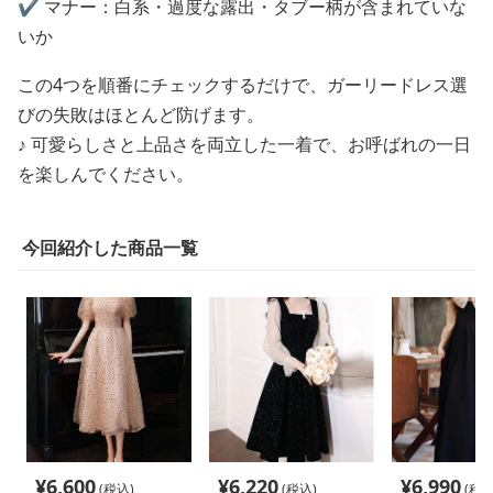
✔️ マナー：白系・過度な露出・タブー柄が含まれていな
いか
この4つを順番にチェックするだけで、ガーリードレス選
びの失敗はほとんど防げます。
♪ 可愛らしさと上品さを両立した一着で、お呼ばれの一日
を楽しんでください。
今回紹介した商品一覧
¥
6,600
¥
6,220
¥
6,990
(税込)
(税込)
(税込