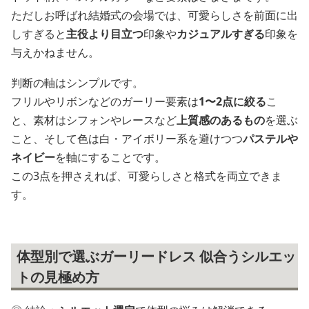
ただしお呼ばれ結婚式の会場では、可愛らしさを前面に出
しすぎると
主役より目立つ
印象や
カジュアルすぎる
印象を
与えかねません。
判断の軸はシンプルです。
フリルやリボンなどのガーリー要素は
1〜2点に絞る
こ
と、素材はシフォンやレースなど
上質感のあるもの
を選ぶ
こと、そして色は白・アイボリー系を避けつつ
パステルや
ネイビー
を軸にすることです。
この3点を押さえれば、可愛らしさと格式を両立できま
す。
体型別で選ぶガーリードレス 似合うシルエッ
トの見極め方