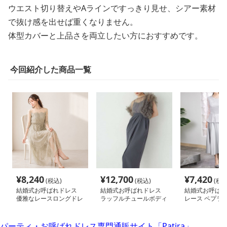
ウエスト切り替えやAラインですっきり見せ、シアー素材
で抜け感を出せば重くなりません。
体型カバーと上品さを両立したい方におすすめです。
今回紹介した商品一覧
¥
8,240
¥
12,700
¥
7,420
(税込)
(税込)
(税込
結婚式お呼ばれドレス
結婚式お呼ばれドレス
結婚式お呼ばれ
優雅なレースロングドレ
ラッフルチュールボディ
レース ペプラム
ス
コンドレス
ックドレス
パーティ・お呼ばれドレス専門通販サイト「Patira」