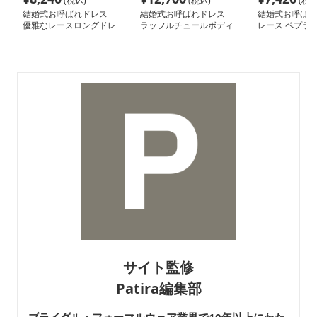
(税込)
(税込)
(税込
結婚式お呼ばれドレス
結婚式お呼ばれドレス
結婚式お呼ばれ
優雅なレースロングドレ
ラッフルチュールボディ
レース ペプラム
ス
コンドレス
ックドレス
サイト監修
Patira編集部
ブライダル・フォーマルウェア業界で10年以上にわた