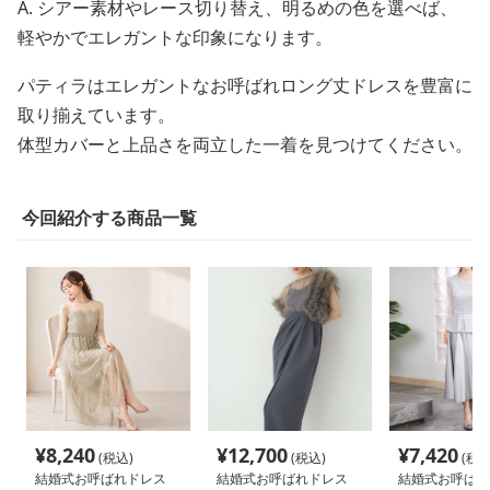
A. シアー素材やレース切り替え、明るめの色を選べば、
軽やかでエレガントな印象になります。
パティラはエレガントなお呼ばれロング丈ドレスを豊富に
取り揃えています。
体型カバーと上品さを両立した一着を見つけてください。
今回紹介する商品一覧
¥
8,240
¥
12,700
¥
7,420
(税込)
(税込)
(税込
結婚式お呼ばれドレス
結婚式お呼ばれドレス
結婚式お呼ばれ