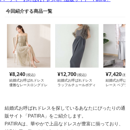
今回紹介する商品一覧
¥
8,240
¥
12,700
¥
7,420
(税込)
(税込)
(税込
結婚式お呼ばれドレス
結婚式お呼ばれドレス
結婚式お呼ばれ
優雅なレースロングドレ
ラッフルチュールボディ
レース ペプラム
ス
コンドレス
ックドレス
結婚式お呼ばれドレスを探しているあなたにぴったりの通
販サイト「PATIRA」をご紹介します。
PATIRAは、華やかで上品なドレスが豊富に揃っており、