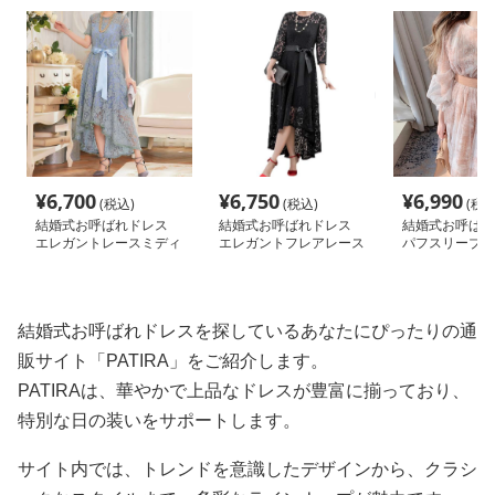
¥
6,700
¥
6,750
¥
6,990
(税込)
(税込)
(税込
結婚式お呼ばれドレス
結婚式お呼ばれドレス
結婚式お呼ば
エレガントレースミディ
エレガントフレアレース
パフスリーブシ
ドレス
ドレス
シフォンワンピ
結婚式お呼ばれドレスを探しているあなたにぴったりの通
販サイト「PATIRA」をご紹介します。
PATIRAは、華やかで上品なドレスが豊富に揃っており、
特別な日の装いをサポートします。
サイト内では、トレンドを意識したデザインから、クラシ