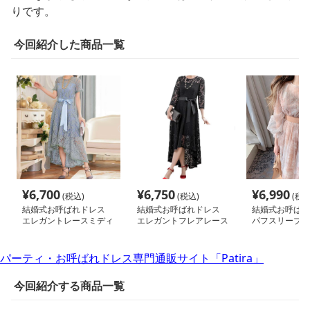
りです。
今回紹介した商品一覧
¥
6,700
¥
6,750
¥
6,990
(税込)
(税込)
(税込
結婚式お呼ばれドレス
結婚式お呼ばれドレス
結婚式お呼ば
エレガントレースミディ
エレガントフレアレース
パフスリーブシ
ドレス
ドレス
シフォンワンピ
パーティ・お呼ばれドレス専門通販サイト「Patira」
今回紹介する商品一覧