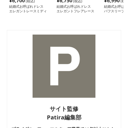
¥
6,700
¥
6,750
¥
6,990
(税込)
(税込)
(税込
結婚式お呼ばれドレス
結婚式お呼ばれドレス
結婚式お呼ば
エレガントレースミディ
エレガントフレアレース
パフスリーブシ
ドレス
ドレス
シフォンワンピ
サイト監修
Patira編集部