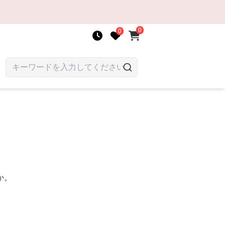
0
0
か。