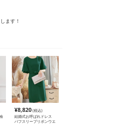
。
介します！
¥
8,820
(税込)
袖
結婚式お呼ばれドレス
パフスリーブリボンウエ
ストマークロングワンピ
ース