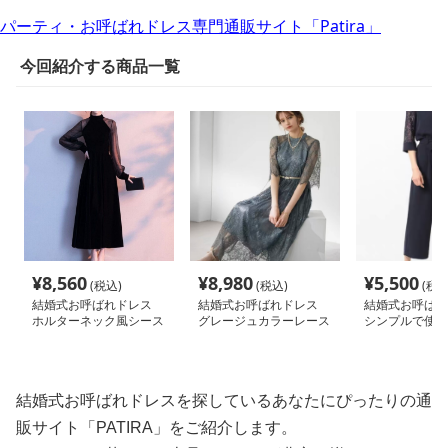
レス
ドレス
パーティ・お呼ばれドレス専門通販サイト「Patira」
今回紹介する商品一覧
¥
8,560
¥
8,980
¥
5,500
(税込)
(税込)
(税込
結婚式お呼ばれドレス
結婚式お呼ばれドレス
結婚式お呼ば
ホルターネック風シース
グレージュカラーレース
シンプルで使
ルー 長袖ワンピースド
ワンピース
スタイリッシュ
レス
ドレス
結婚式お呼ばれドレスを探しているあなたにぴったりの通
販サイト「PATIRA」をご紹介します。