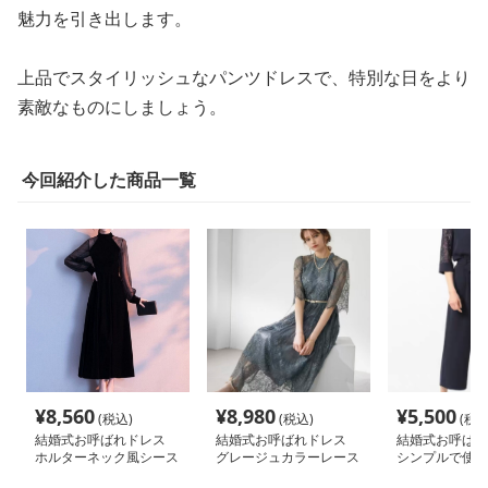
魅力を引き出します。
上品でスタイリッシュなパンツドレスで、特別な日をより
素敵なものにしましょう。
今回紹介した商品一覧
¥
8,560
¥
8,980
¥
5,500
(税込)
(税込)
(税込
結婚式お呼ばれドレス
結婚式お呼ばれドレス
結婚式お呼ば
ホルターネック風シース
グレージュカラーレース
シンプルで使
ルー 長袖ワンピースド
ワンピース
スタイリッシュ