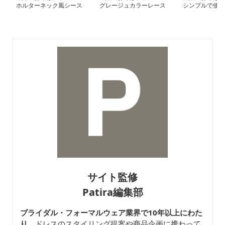
ホルターネック風シース
グレージュカラーレース
シンプルで使
ルー 長袖ワンピースド
ワンピース
スタイリッシュ
レス
ドレス
サイト監修
Patira編集部
ブライダル・フォーマルウェア業界で10年以上にわた
り
、ドレスのスタイリング提案や商品企画に携わって