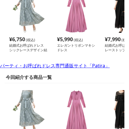
¥
6,750
¥
5,990
¥
7,990
(税込)
(税込)
(税込
結婚式お呼ばれドレス
エレガントリボンマキシ
結婚式お呼ば
シックレースデザイン結
ドレス
レーストップス
婚式お呼ばれドレス
トマキシドレス
パーティ・お呼ばれドレス専門通販サイト「Patira」
今回紹介する商品一覧