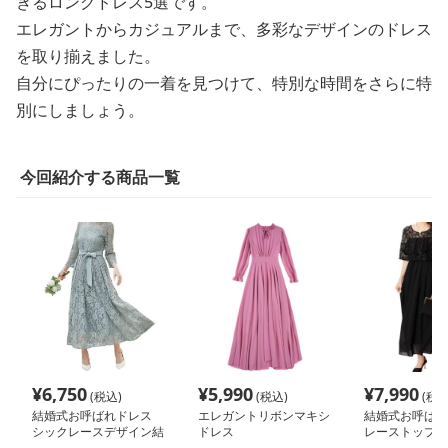
きるロングドレス5選です。
エレガントからカジュアルまで、多彩なデザインのドレス
を取り揃えました。
自分にぴったりの一着を見つけて、特別な時間をさらに特
別にしましょう。
今回紹介する商品一覧
¥
6,750
¥
5,990
¥
7,990
(税込)
(税込)
(税込
結婚式お呼ばれドレス
エレガントリボンマキシ
結婚式お呼ば
シックレースデザイン結
ドレス
レーストップス
婚式お呼ばれドレス
トマキシドレス