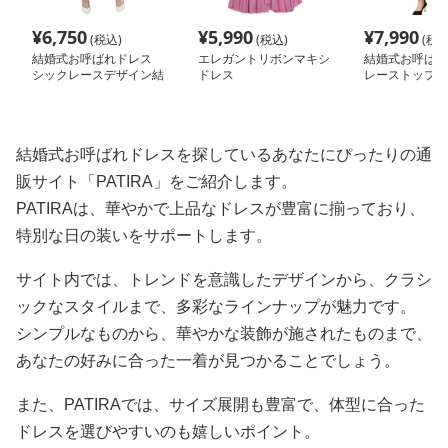
¥
6,750
¥
5,990
¥
7,990
(税込)
(税込)
(税込
結婚式お呼ばれドレス
エレガントリボンマキシ
結婚式お呼ば
シックレースデザイン結
ドレス
レーストップス
婚式お呼ばれドレス
トマキシドレス
結婚式お呼ばれドレスを探しているあなたにぴったりの通
販サイト「PATIRA」をご紹介します。
PATIRAは、華やかで上品なドレスが豊富に揃っており、
特別な日の装いをサポートします。
サイト内では、トレンドを意識したデザインから、クラシ
ックなスタイルまで、多彩なラインナップが魅力です。
シンプルなものから、華やかな装飾が施されたものまで、
あなたの好みに合った一着が見つかることでしょう。
また、PATIRAでは、サイズ展開も豊富で、体型に合った
ドレスを選びやすいのも嬉しいポイント。