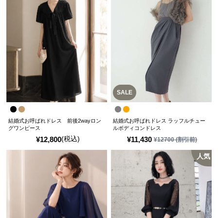
SALE
結婚式お呼ばれドレス 前後2wayロン
結婚式お呼ばれドレス ラッフルチュー
グワンピース
ルボディコンドレス
(税込)
¥
12,800
¥
11,430
¥
12700
(割引前)
人気