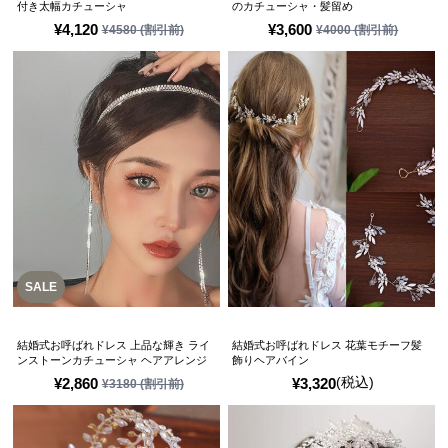
付き太幅カチューシャ
のカチューシャ・髪留め
¥
4,120
¥
3,600
¥
4580
(割引前)
¥
4000
(割引前)
SALE
結婚式お呼ばれドレス 上品な輝き ライ
結婚式お呼ばれドレス 花葉モチーフ髪
ンストーンカチューシャ ヘアアレンジ
飾りヘアバイン
(税込)
¥
2,860
¥
3,320
¥
3180
(割引前)