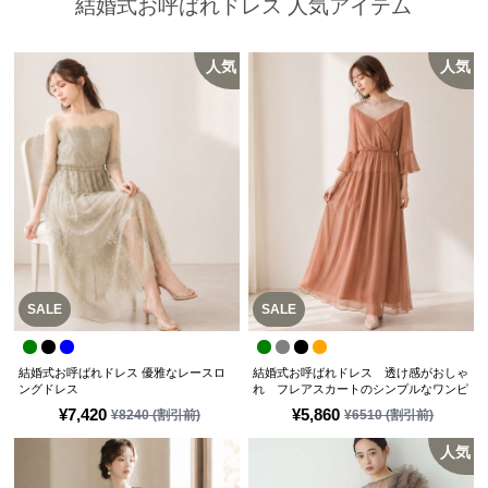
結婚式お呼ばれドレス 人気アイテム
人気
人気
SALE
SALE
結婚式お呼ばれドレス 優雅なレースロ
結婚式お呼ばれドレス 透け感がおしゃ
ングドレス
れ フレアスカートのシンプルなワンピ
ースドレス
¥
7,420
¥
5,860
¥
8240
(割引前)
¥
6510
(割引前)
人気