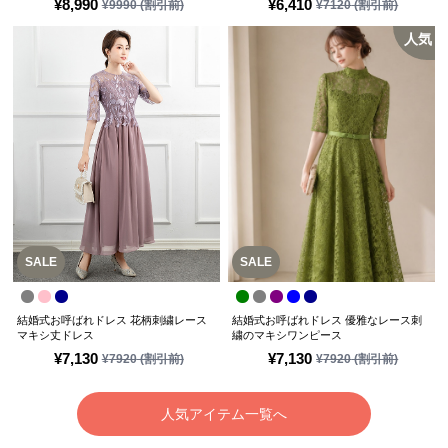
¥
8,990
¥
6,410
¥
9990
(割引前)
¥
7120
(割引前)
人気
SALE
SALE
結婚式お呼ばれドレス 花柄刺繍レース
結婚式お呼ばれドレス 優雅なレース刺
マキシ丈ドレス
繍のマキシワンピース
¥
7,130
¥
7,130
¥
7920
(割引前)
¥
7920
(割引前)
人気アイテム一覧へ