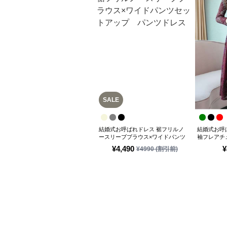
SALE
売り切
結婚式お呼ばれドレス 裾フリルノ
結婚式お呼
ースリーブブラウス×ワイドパンツ
袖フレアチ
セットアップ パンツドレス
¥
4,490
¥
¥
4990
(割引前)