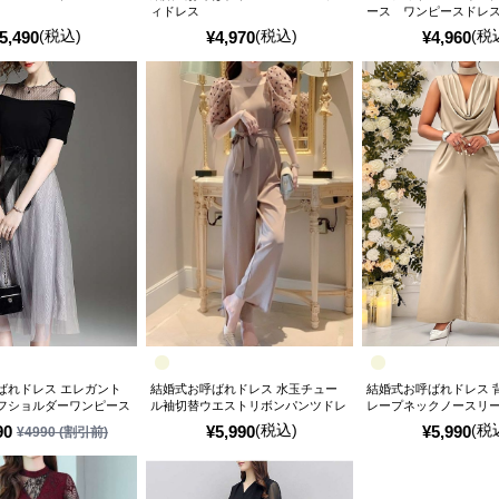
ィドレス
ース ワンピースドレ
(税込)
(税込)
(税
5,490
¥
4,970
¥
4,960
ばれドレス エレガント
結婚式お呼ばれドレス 水玉チュー
結婚式お呼ばれドレス 
フショルダーワンピース
ル袖切替ウエストリボンパンツドレ
レープネックノースリ
ス
レス
(税込)
(税
90
¥
5,990
¥
5,990
¥
4990
(割引前)