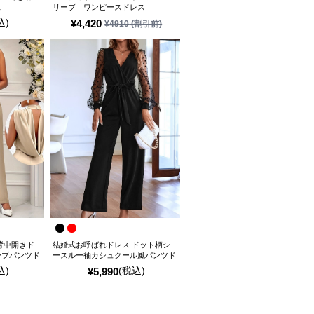
ス
リーブ ワンピースドレス
込)
¥
4,420
¥
4910
(割引前)
背中開きド
結婚式お呼ばれドレス ドット柄シ
ーブパンツド
ースルー袖カシュクール風パンツド
レス
込)
(税込)
¥
5,990