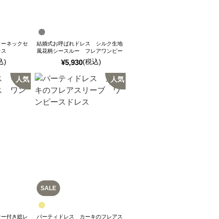
ターネックセ
結婚式お呼ばれドレス シルク生地
レス
風花柄シースルー フレアワンピー
スドレス
込)
(税込)
¥
5,930
人気
人気
SALE
ナー付き総レ
パーティドレス カーキのフレアス