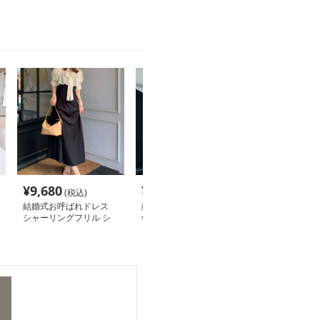
¥
9,680
¥
7,920
¥
5,860
(税込)
(税込)
(税込
結婚式お呼ばれドレス
結婚式お呼ばれドレス
シアーレース切
シャーリングフリル シ
優美な立体デザイン 結
ワンピース
アーデザインドレス
婚式マキシドレス