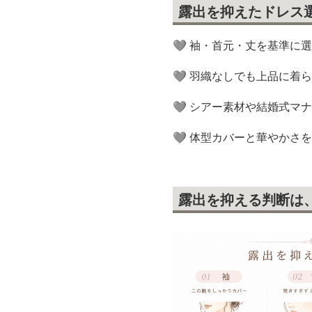
露出を抑えたドレス
🩶 袖・首元・丈を基準に
🩶 羽織なしでも上品に着
🩶 シアー素材や結婚式マ
🩶 体型カバーと華やかさ
露出を抑える判断は