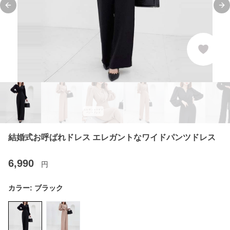
Previous slide
Ne
結婚式お呼ばれドレス エレガントなワイドパンツドレス
6,990
円
カラー:
ブラック