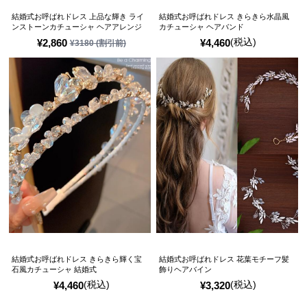
結婚式お呼ばれドレス 上品な輝き ライ
結婚式お呼ばれドレス きらきら水晶風
ンストーンカチューシャ ヘアアレンジ
カチューシャ ヘアバンド
(税込)
¥
2,860
¥
4,460
¥
3180
(割引前)
結婚式お呼ばれドレス きらきら輝く宝
結婚式お呼ばれドレス 花葉モチーフ髪
石風カチューシャ 結婚式
飾りヘアバイン
(税込)
(税込)
¥
4,460
¥
3,320