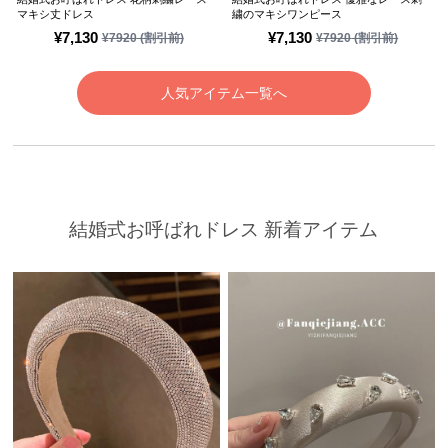
マキシ丈ドレス
繍のマキシワンピース
¥
7,130
¥
7,130
¥
7920
(割引前)
¥
7920
(割引前)
人気アイテム一覧へ
結婚式お呼ばれドレス 新着アイテム