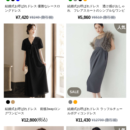
結婚式お呼ばれドレス 優雅なレースロ
結婚式お呼ばれドレス 透け感がおしゃ
ングドレス
れ フレアスカートのシンプルなワンピ
ースドレス
¥
7,420
¥
5,860
¥
8240
(割引前)
¥
6510
(割引前)
人気
SALE
結婚式お呼ばれドレス 前後2wayロン
結婚式お呼ばれドレス ラッフルチュー
グワンピース
ルボディコンドレス
(税込)
¥
12,800
¥
11,430
¥
12700
(割引前)