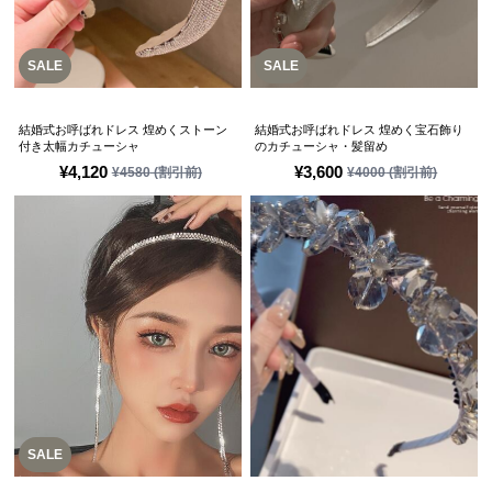
SALE
SALE
結婚式お呼ばれドレス 煌めくストーン
結婚式お呼ばれドレス 煌めく宝石飾り
付き太幅カチューシャ
のカチューシャ・髪留め
¥
4,120
¥
3,600
¥
4580
(割引前)
¥
4000
(割引前)
SALE