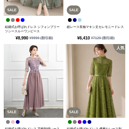
SALE
SALE
結婚式お呼ばれドレス シフォンプリー
総レース長袖マキシ丈セレモニードレス
ツシースルーワンピース
¥
8,990
¥
6,410
¥
9990
(割引前)
¥
7120
(割引前)
人気
SALE
SALE
結婚式お呼ばれドレス 花柄刺繍レース
結婚式お呼ばれドレス 優雅なレース刺