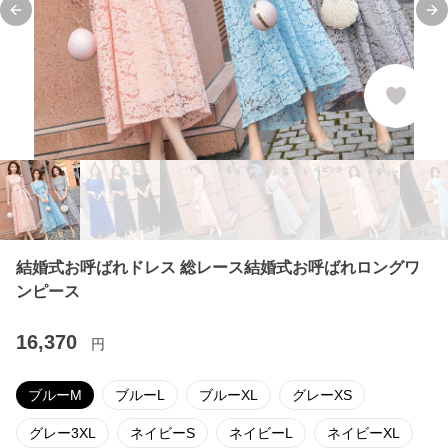
Previous slide
Ne
結婚式お呼ばれドレス 総レース結婚式お呼ばれロングワ
ンピース
16,370
円
ブルーM
ブルーL
ブルーXL
グレーXS
グレー3XL
ネイビーS
ネイビーL
ネイビーXL