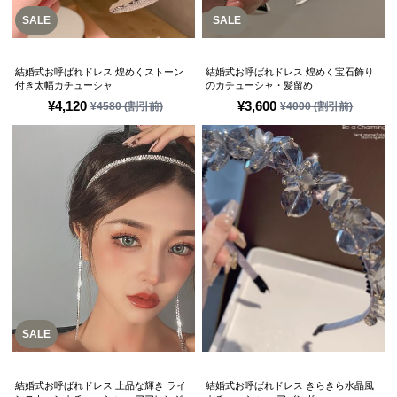
SALE
SALE
結婚式お呼ばれドレス 煌めくストーン
結婚式お呼ばれドレス 煌めく宝石飾り
付き太幅カチューシャ
のカチューシャ・髪留め
¥
4,120
¥
3,600
¥
4580
(割引前)
¥
4000
(割引前)
SALE
結婚式お呼ばれドレス 上品な輝き ライ
結婚式お呼ばれドレス きらきら水晶風