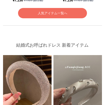
¥
7,130
¥
7,130
¥
7920
(割引前)
¥
7920
(割引前)
人気アイテム一覧へ
結婚式お呼ばれドレス 新着アイテム