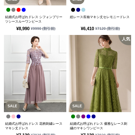
結婚式お呼ばれドレス シフォンプリー
総レース長袖マキシ丈セレモニードレス
ツシースルーワンピース
¥
8,990
¥
6,410
¥
9990
(割引前)
¥
7120
(割引前)
人気
SALE
SALE
結婚式お呼ばれドレス 花柄刺繍レース
結婚式お呼ばれドレス 優雅なレース刺
マキシ丈ドレス
繍のマキシワンピース