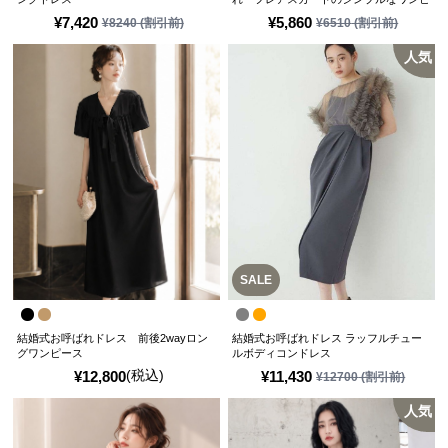
ースドレス
¥
7,420
¥
5,860
¥
8240
(割引前)
¥
6510
(割引前)
人気
SALE
結婚式お呼ばれドレス 前後2wayロン
結婚式お呼ばれドレス ラッフルチュー
グワンピース
ルボディコンドレス
(税込)
¥
12,800
¥
11,430
¥
12700
(割引前)
人気