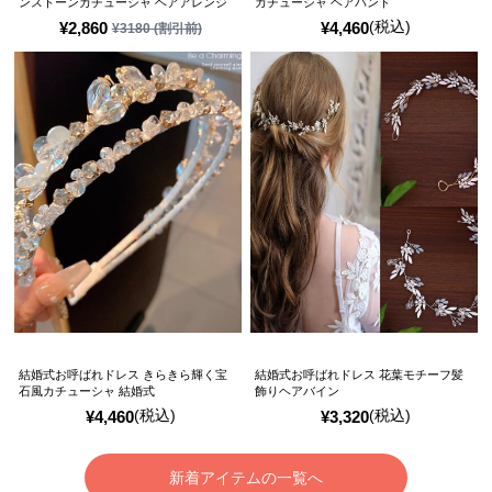
ンストーンカチューシャ ヘアアレンジ
カチューシャ ヘアバンド
(税込)
¥
2,860
¥
4,460
¥
3180
(割引前)
結婚式お呼ばれドレス きらきら輝く宝
結婚式お呼ばれドレス 花葉モチーフ髪
石風カチューシャ 結婚式
飾りヘアバイン
(税込)
(税込)
¥
4,460
¥
3,320
新着アイテムの一覧へ