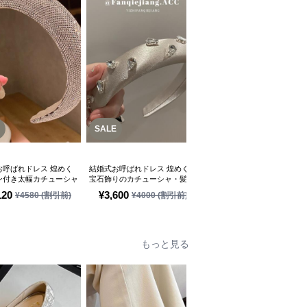
SALE
SALE
お呼ばれドレス 煌めく
結婚式お呼ばれドレス 煌めく
結婚式お呼ばれドレス 上品な
ン付き太幅カチューシャ
宝石飾りのカチューシャ・髪留
輝き ラインストーンカチュー
め
シャ ヘアアレンジ
120
¥
3,600
¥
2,860
¥
4580
(割引前)
¥
4000
(割引前)
¥
3180
(割引前)
もっと見る