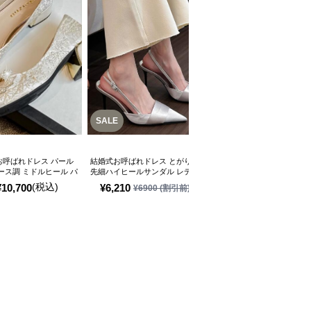
SALE
お呼ばれドレス パール
結婚式お呼ばれドレス とがり
結婚式お呼ばれドレス 上品光
ース調 ミドルヒール パ
先細ハイヒールサンダル レデ
沢ハイヒールパンプス 結婚式
ィース
お呼ばれ靴
(税込)
(税込)
¥
10,700
¥
6,210
¥
6,580
¥
6900
(割引前)