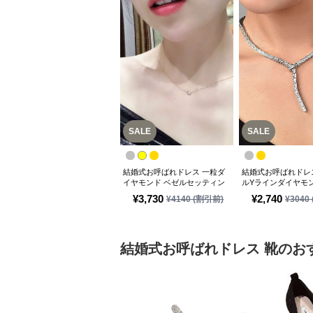
SALE
SALE
結婚式お呼ばれドレス 一粒ダ
結婚式お呼ばれドレ
イヤモンド ベゼルセッティン
ルYラインダイヤモ
グネックレス
レス
¥
3,730
¥
2,740
¥
4140
(割引前)
¥
3040
結婚式お呼ばれドレス
靴
のお