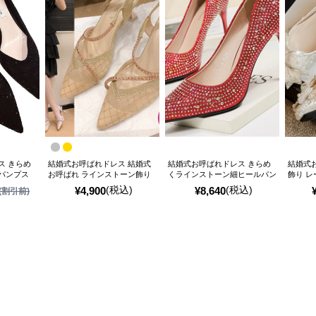
ス きらめ
結婚式お呼ばれドレス 結婚式
結婚式お呼ばれドレス きらめ
結婚式
パンプス
お呼ばれ ラインストーン飾り
くラインストーン細ヒールパン
飾り レ
ポインテッドトゥ サンダル
プス
ンプス
(税込)
(税込)
¥
4,900
¥
8,640
(割引前)