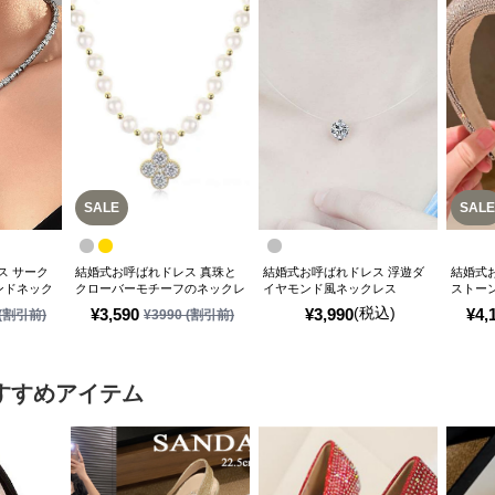
SALE
SALE
ス サーク
結婚式お呼ばれドレス 真珠と
結婚式お呼ばれドレス 浮遊ダ
結婚式
ンドネック
クローバーモチーフのネックレ
イヤモンド風ネックレス
ストー
ス
(税込)
¥
3,590
¥
3,990
¥
4,
(割引前)
¥
3990
(割引前)
すすめアイテム