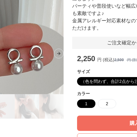
パーティや普段使いなど幅広
も素敵ですよ♪
金属アレルギー対応素材なの
ただけます。
ご注文確定か
Next slide
2,250
円 (税込)
2,500
円 (
サイズ
（色を問わず、合計2点から
カラー
1
2
購