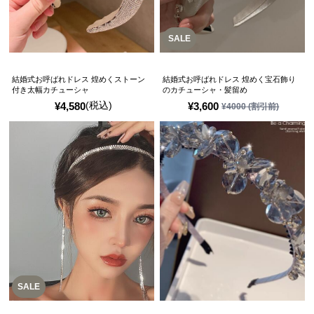
SALE
結婚式お呼ばれドレス 煌めくストーン
結婚式お呼ばれドレス 煌めく宝石飾り
付き太幅カチューシャ
のカチューシャ・髪留め
(税込)
¥
4,580
¥
3,600
¥
4000
(割引前)
SALE