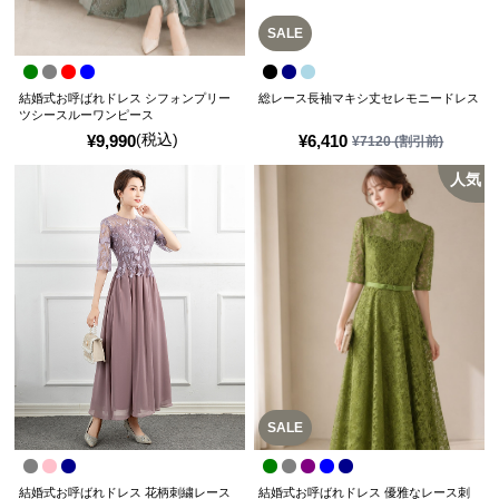
SALE
結婚式お呼ばれドレス シフォンプリー
総レース長袖マキシ丈セレモニードレス
ツシースルーワンピース
(税込)
¥
9,990
¥
6,410
¥
7120
(割引前)
人気
SALE
結婚式お呼ばれドレス 花柄刺繍レース
結婚式お呼ばれドレス 優雅なレース刺