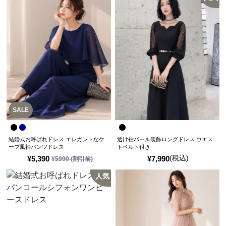
SALE
結婚式お呼ばれドレス エレガントなケ
透け袖パール装飾ロングドレス ウエス
ープ風袖パンツドレス
トベルト付き
(税込)
¥
5,390
¥
7,990
¥
5990
(割引前)
人気