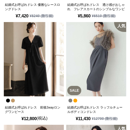
結婚式お呼ばれドレス 優雅なレースロ
結婚式お呼ばれドレス 透け感がおしゃ
ングドレス
れ フレアスカートのシンプルなワンピ
ースドレス
¥
7,420
¥
5,860
¥
8240
(割引前)
¥
6510
(割引前)
人気
SALE
結婚式お呼ばれドレス 前後2wayロン
結婚式お呼ばれドレス ラッフルチュー
グワンピース
ルボディコンドレス
(税込)
¥
12,800
¥
11,430
¥
12700
(割引前)
人気