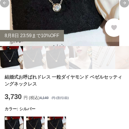
Previous slide
Ne
8
月
8
日 23:59まで10%OFF
結婚式お呼ばれドレス 一粒ダイヤモンド ベゼルセッティ
ングネックレス
3,730
円 (税込)
4,140
円 (割引前)
カラー:
シルバー