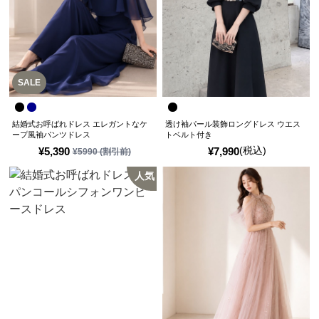
SALE
結婚式お呼ばれドレス エレガントなケ
透け袖パール装飾ロングドレス ウエス
ープ風袖パンツドレス
トベルト付き
(税込)
¥
5,390
¥
7,990
¥
5990
(割引前)
人気