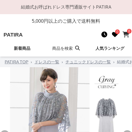
結婚式お呼ばれドレス
専門通販サイト
PATIRA
5,000
円以上のご購入で送料無料
0
0
PATIRA
新着商品
商品を検索
人気ランキング
PATIRA TOP
›
ドレスの一覧
›
チュニックドレスの一覧
›
結婚式