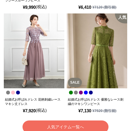
ツシースルーワンピース
(税込)
¥
9,990
¥
6,410
¥
7120
(割引前)
人気
SALE
結婚式お呼ばれドレス 花柄刺繍レース
結婚式お呼ばれドレス 優雅なレース刺
マキシ丈ドレス
繍のマキシワンピース
(税込)
¥
7,920
¥
7,130
¥
7920
(割引前)
人気アイテム一覧へ