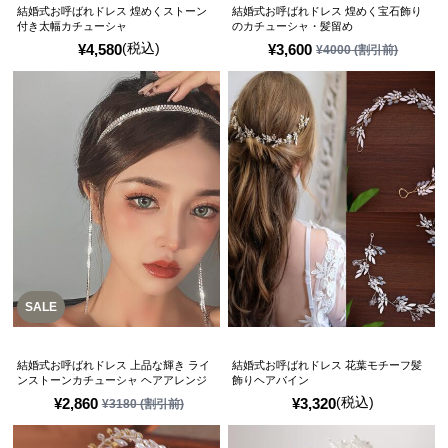
結婚式お呼ばれドレス 煌めくストーン
結婚式お呼ばれドレス 煌めく宝石飾り
付き太幅カチューシャ
のカチューシャ・髪留め
(税込)
¥
4,580
¥
3,600
¥
4000
(割引前)
SALE
結婚式お呼ばれドレス 上品な輝き ライ
結婚式お呼ばれドレス 花葉モチーフ髪
ンストーンカチューシャ ヘアアレンジ
飾りヘアバイン
(税込)
¥
2,860
¥
3,320
¥
3180
(割引前)