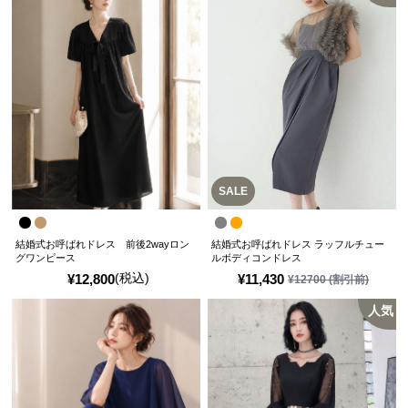
SALE
結婚式お呼ばれドレス 前後2wayロン
結婚式お呼ばれドレス ラッフルチュー
グワンピース
ルボディコンドレス
(税込)
¥
12,800
¥
11,430
¥
12700
(割引前)
人気