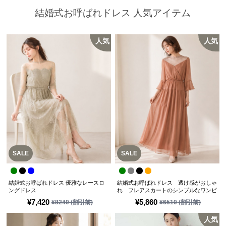
結婚式お呼ばれドレス 人気アイテム
人気
人気
SALE
SALE
結婚式お呼ばれドレス 優雅なレースロ
結婚式お呼ばれドレス 透け感がおしゃ
ングドレス
れ フレアスカートのシンプルなワンピ
ースドレス
¥
7,420
¥
5,860
¥
8240
(割引前)
¥
6510
(割引前)
人気