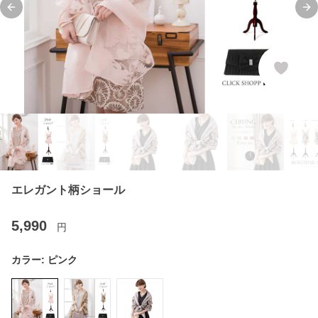
Previous slide
Ne
エレガント柄ショール
5,990
円
カラー:
ピンク