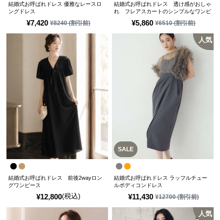
結婚式お呼ばれドレス 優雅なレースロ
結婚式お呼ばれドレス 透け感がおしゃ
ングドレス
れ フレアスカートのシンプルなワンピ
ースドレス
¥
7,420
¥
5,860
¥
8240
(割引前)
¥
6510
(割引前)
人気
SALE
結婚式お呼ばれドレス 前後2wayロン
結婚式お呼ばれドレス ラッフルチュー
グワンピース
ルボディコンドレス
(税込)
¥
12,800
¥
11,430
¥
12700
(割引前)
人気