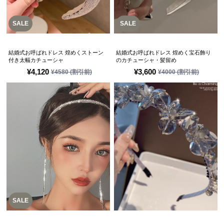
SALE
SALE
結婚式お呼ばれドレス 煌めくストーン
結婚式お呼ばれドレス 煌めく宝石飾り
付き太幅カチューシャ
のカチューシャ・髪留め
¥
4,120
¥
3,600
¥
4580
(割引前)
¥
4000
(割引前)
SALE