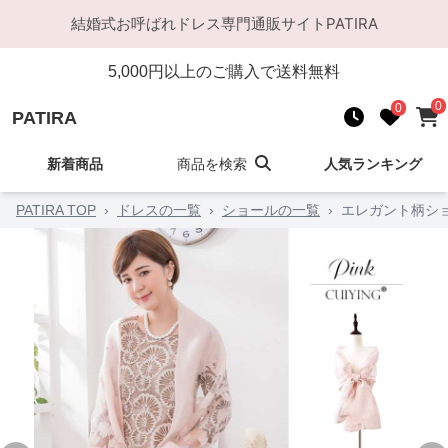
結婚式お呼ばれドレス
専門通販サイト
PATIRA
5,000
円以上のご購入で送料無料
0
0
PATIRA
新着商品
商品を検索
人気ランキング
PATIRA TOP
›
ドレスの一覧
›
ショールの一覧
›
エレガント柄シ