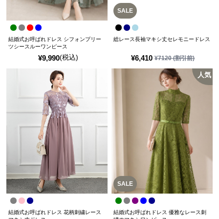
SALE
結婚式お呼ばれドレス シフォンプリー
総レース長袖マキシ丈セレモニードレス
ツシースルーワンピース
(税込)
¥
9,990
¥
6,410
¥
7120
(割引前)
人気
SALE
結婚式お呼ばれドレス 花柄刺繍レース
結婚式お呼ばれドレス 優雅なレース刺