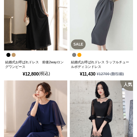
SALE
結婚式お呼ばれドレス 前後2wayロン
結婚式お呼ばれドレス ラッフルチュー
グワンピース
ルボディコンドレス
(税込)
¥
12,800
¥
11,430
¥
12700
(割引前)
人気