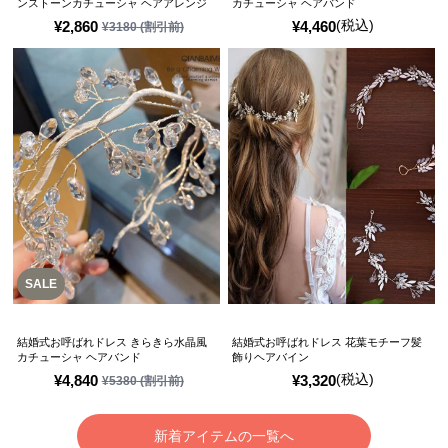
ンストーンカチューシャ ヘアアレンジ
カチューシャ ヘアバンド
(税込)
¥
2,860
¥
4,460
¥
3180
(割引前)
SALE
結婚式お呼ばれドレス きらきら水晶風
結婚式お呼ばれドレス 花葉モチーフ髪
カチューシャ ヘアバンド
飾りヘアバイン
(税込)
¥
4,840
¥
3,320
¥
5380
(割引前)
新着アイテムの一覧へ