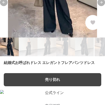
Previous slide
Ne
結婚式お呼ばれドレス エレガントフレアパンツドレス
売り切れ