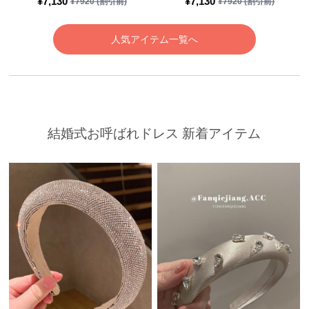
¥
7,130
¥
7,130
¥
7920
(割引前)
¥
7920
(割引前)
人気アイテム一覧へ
結婚式お呼ばれドレス 新着アイテム