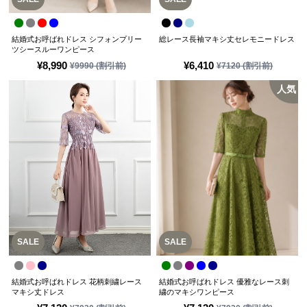
結婚式お呼ばれドレス シフォンプリー
総レース長袖マキシ丈セレモニードレス
ツシースルーワンピース
¥
8,990
¥
6,410
¥
9990
(割引前)
¥
7120
(割引前)
人気
SALE
SALE
結婚式お呼ばれドレス 花柄刺繍レース
結婚式お呼ばれドレス 優雅なレース刺
マキシ丈ドレス
繍のマキシワンピース