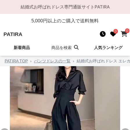
結婚式お呼ばれドレス
専門通販サイト
PATIRA
5,000
円以上のご購入で送料無料
0
0
PATIRA
新着商品
商品を検索
人気ランキング
PATIRA TOP
›
パンツドレスの一覧
›
結婚式お呼ばれドレス エレ