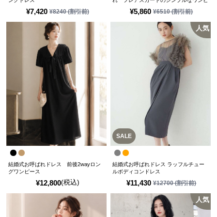
ングドレス
れ フレアスカートのシンプルなワンピ
ースドレス
¥
7,420
¥
5,860
¥
8240
(割引前)
¥
6510
(割引前)
人気
SALE
結婚式お呼ばれドレス 前後2wayロン
結婚式お呼ばれドレス ラッフルチュー
グワンピース
ルボディコンドレス
(税込)
¥
12,800
¥
11,430
¥
12700
(割引前)
人気