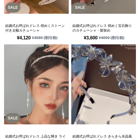
SALE
SALE
結婚式お呼ばれドレス 煌めくストーン
結婚式お呼ばれドレス 煌めく宝石飾り
付き太幅カチューシャ
のカチューシャ・髪留め
¥
4,120
¥
3,600
¥
4580
(割引前)
¥
4000
(割引前)
SALE
結婚式お呼ばれドレス 上品な輝き ライ
結婚式お呼ばれドレス きらきら水晶風