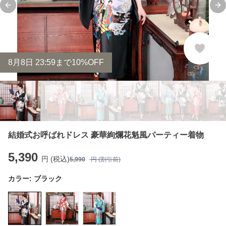
Previous slide
Ne
8
月
8
日 23:59まで10%OFF
結婚式お呼ばれドレス 豪華絢爛花魁風パーティー着物
5,390
円 (税込)
5,990
円 (割引前)
カラー:
ブラック