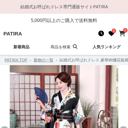
結婚式お呼ばれドレス
専門通販サイト
PATIRA
5,000
円以上のご購入で送料無料
0
0
PATIRA
新着商品
商品を検索
人気ランキング
PATIRA TOP
›
着物の一覧
›
結婚式お呼ばれドレス 豪華絢爛花魁