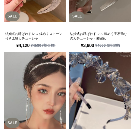
SALE
SALE
結婚式お呼ばれドレス 煌めくストーン
結婚式お呼ばれドレス 煌めく宝石飾り
付き太幅カチューシャ
のカチューシャ・髪留め
¥
4,120
¥
3,600
¥
4580
(割引前)
¥
4000
(割引前)
SALE