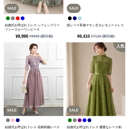
SALE
SALE
結婚式お呼ばれドレス シフォンプリー
総レース長袖マキシ丈セレモニードレス
ツシースルーワンピース
¥
8,990
¥
6,410
¥
9990
(割引前)
¥
7120
(割引前)
人気
SALE
SALE
結婚式お呼ばれドレス 花柄刺繍レース
結婚式お呼ばれドレス 優雅なレース刺