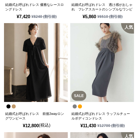
結婚式お呼ばれドレス 優雅なレースロ
結婚式お呼ばれドレス 透け感がおしゃ
ングドレス
れ フレアスカートのシンプルなワンピ
ースドレス
¥
7,420
¥
5,860
¥
8240
(割引前)
¥
6510
(割引前)
人気
SALE
結婚式お呼ばれドレス 前後2wayロン
結婚式お呼ばれドレス ラッフルチュー
グワンピース
ルボディコンドレス
(税込)
¥
12,800
¥
11,430
¥
12700
(割引前)
人気