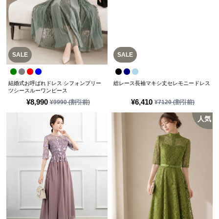
SALE
SALE
結婚式お呼ばれドレス シフォンプリー
総レース長袖マキシ丈セレモニードレス
ツシースルーワンピース
¥
8,990
¥
6,410
¥
9990
(割引前)
¥
7120
(割引前)
人気