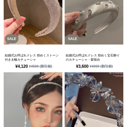
SALE
SALE
結婚式お呼ばれドレス 煌めくストーン
結婚式お呼ばれドレス 煌めく宝石飾り
付き太幅カチューシャ
のカチューシャ・髪留め
¥
4,120
¥
3,600
¥
4580
(割引前)
¥
4000
(割引前)