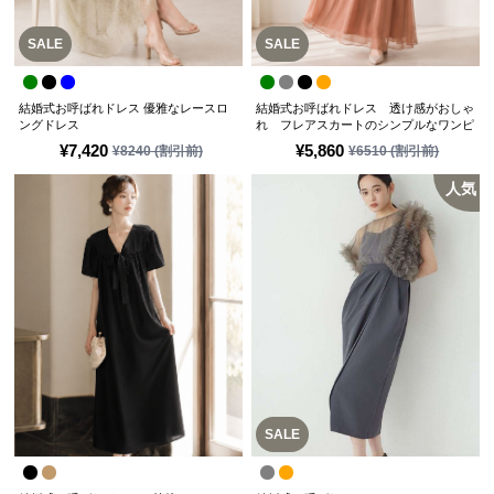
SALE
SALE
結婚式お呼ばれドレス 優雅なレースロ
結婚式お呼ばれドレス 透け感がおしゃ
ングドレス
れ フレアスカートのシンプルなワンピ
ースドレス
¥
7,420
¥
5,860
¥
8240
(割引前)
¥
6510
(割引前)
人気
SALE