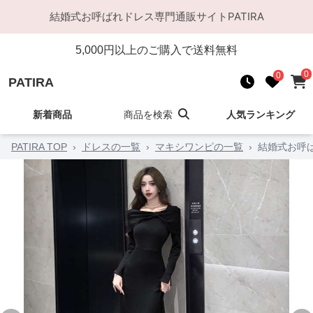
結婚式お呼ばれドレス
専門通販サイト
PATIRA
5,000
円以上のご購入で送料無料
0
0
PATIRA
新着商品
商品を検索
人気ランキング
PATIRA TOP
›
ドレスの一覧
›
マキシワンピの一覧
›
結婚式お呼ば