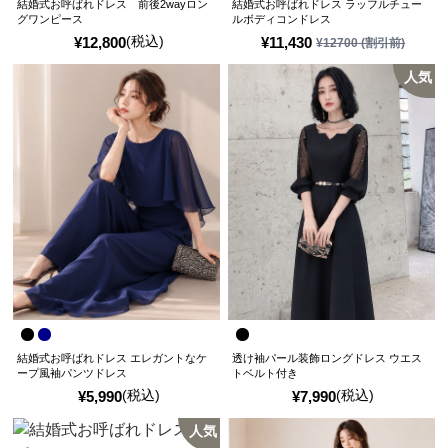
結婚式お呼ばれドレス 前後2wayロン
結婚式お呼ばれドレス ラッフルチュー
グワンピース
ルボディコンドレス
(税込)
¥
12,800
¥
11,430
¥
12700
(割引前)
人気
結婚式お呼ばれドレス エレガントなケ
透け袖パール装飾ロングドレス ウエス
ープ風袖パンツドレス
トベルト付き
(税込)
(税込)
¥
5,990
¥
7,990
人気