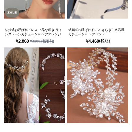
SALE
結婚式お呼ばれドレス 上品な輝き ライ
結婚式お呼ばれドレス きらきら水晶風
ンストーンカチューシャ ヘアアレンジ
カチューシャ ヘアバンド
(税込)
¥
2,860
¥
4,460
¥
3180
(割引前)