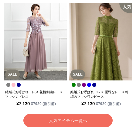
人気
SALE
SALE
結婚式お呼ばれドレス 花柄刺繍レース
結婚式お呼ばれドレス 優雅なレース刺
マキシ丈ドレス
繍のマキシワンピース
¥
7,130
¥
7,130
¥
7920
(割引前)
¥
7920
(割引前)
人気アイテム一覧へ