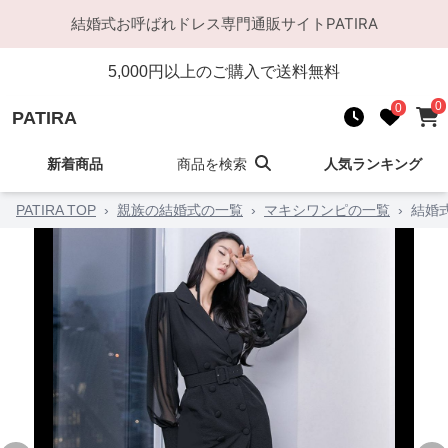
結婚式お呼ばれドレス
専門通販サイト
PATIRA
5,000
円以上のご購入で送料無料
0
0
PATIRA
新着商品
商品を検索
人気ランキング
PATIRA TOP
›
親族の結婚式の一覧
›
マキシワンピの一覧
›
結婚