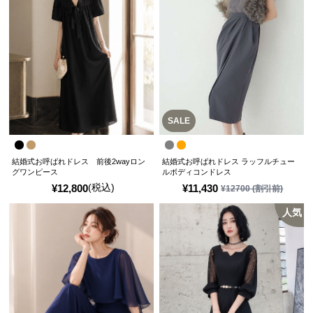
SALE
結婚式お呼ばれドレス 前後2wayロン
結婚式お呼ばれドレス ラッフルチュー
グワンピース
ルボディコンドレス
(税込)
¥
12,800
¥
11,430
¥
12700
(割引前)
人気