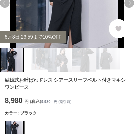
Previous slide
Ne
8
月
8
日 23:59まで10%OFF
結婚式お呼ばれドレス シアースリーブベルト付きマキシ
ワンピース
8,980
円 (税込)
9,980
円 (割引前)
カラー:
ブラック