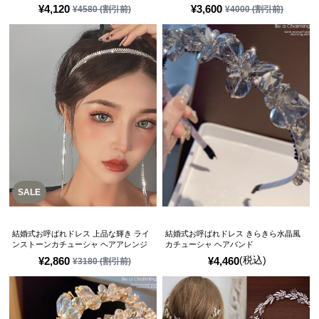
¥
4,120
¥
3,600
¥
4580
(割引前)
¥
4000
(割引前)
SALE
結婚式お呼ばれドレス 上品な輝き ライ
結婚式お呼ばれドレス きらきら水晶風
ンストーンカチューシャ ヘアアレンジ
カチューシャ ヘアバンド
(税込)
¥
2,860
¥
4,460
¥
3180
(割引前)