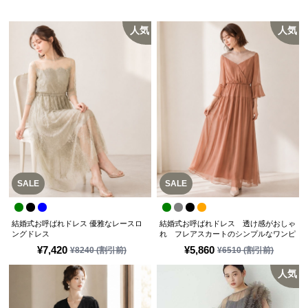
人気
人気
SALE
SALE
結婚式お呼ばれドレス 優雅なレースロ
結婚式お呼ばれドレス 透け感がおしゃ
ングドレス
れ フレアスカートのシンプルなワンピ
ースドレス
¥
7,420
¥
5,860
¥
8240
(割引前)
¥
6510
(割引前)
人気