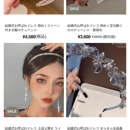
SALE
結婚式お呼ばれドレス 煌めくストーン
結婚式お呼ばれドレス 煌めく宝石飾り
付き太幅カチューシャ
のカチューシャ・髪留め
(税込)
¥
4,580
¥
3,600
¥
4000
(割引前)
SALE
結婚式お呼ばれドレス 上品な輝き ライ
結婚式お呼ばれドレス きらきら水晶風