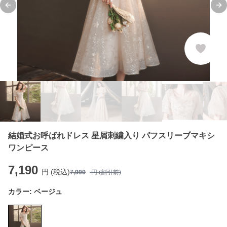
Previous slide
Ne
結婚式お呼ばれドレス 星屑刺繍入り パフスリーブマキシ
ワンピース
7,190
円 (税込)
7,990
円 (割引前)
カラー:
ベージュ