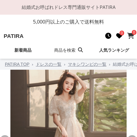
結婚式お呼ばれドレス
専門通販サイト
PATIRA
5,000
円以上のご購入で送料無料
0
0
PATIRA
新着商品
商品を検索
人気ランキング
PATIRA TOP
›
ドレスの一覧
›
マキシワンピの一覧
›
結婚式お呼