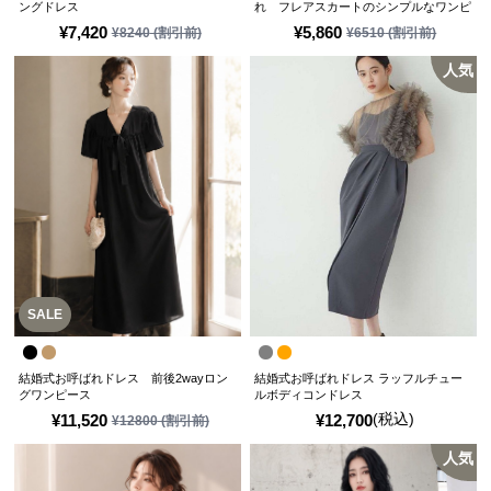
ングドレス
れ フレアスカートのシンプルなワンピ
ースドレス
¥
7,420
¥
5,860
¥
8240
(割引前)
¥
6510
(割引前)
人気
SALE
結婚式お呼ばれドレス 前後2wayロン
結婚式お呼ばれドレス ラッフルチュー
グワンピース
ルボディコンドレス
(税込)
¥
11,520
¥
12,700
¥
12800
(割引前)
人気