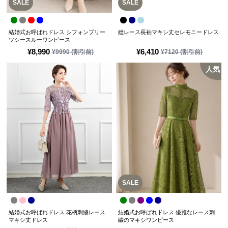
SALE
SALE
結婚式お呼ばれドレス シフォンプリー
総レース長袖マキシ丈セレモニードレス
ツシースルーワンピース
¥
8,990
¥
6,410
¥
9990
(割引前)
¥
7120
(割引前)
人気
SALE
結婚式お呼ばれドレス 花柄刺繍レース
結婚式お呼ばれドレス 優雅なレース刺
マキシ丈ドレス
繍のマキシワンピース