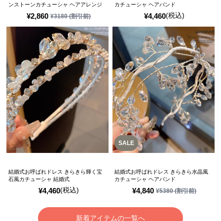
ンストーンカチューシャ ヘアアレンジ
カチューシャ ヘアバンド
(税込)
¥
2,860
¥
4,460
¥
3180
(割引前)
SALE
結婚式お呼ばれドレス きらきら輝く宝
結婚式お呼ばれドレス きらきら水晶風
石風カチューシャ 結婚式
カチューシャ ヘアバンド
(税込)
¥
4,460
¥
4,840
¥
5380
(割引前)
新着アイテムの一覧へ