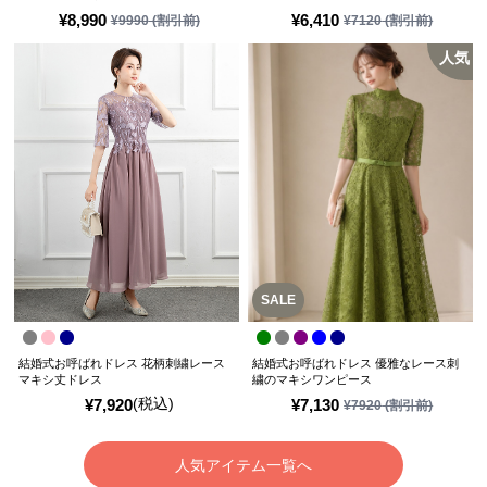
¥
8,990
¥
6,410
¥
9990
(割引前)
¥
7120
(割引前)
人気
SALE
結婚式お呼ばれドレス 花柄刺繍レース
結婚式お呼ばれドレス 優雅なレース刺
マキシ丈ドレス
繍のマキシワンピース
(税込)
¥
7,920
¥
7,130
¥
7920
(割引前)
人気アイテム一覧へ