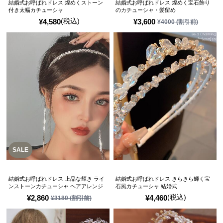
結婚式お呼ばれドレス 煌めくストーン
結婚式お呼ばれドレス 煌めく宝石飾り
付き太幅カチューシャ
のカチューシャ・髪留め
(税込)
¥
4,580
¥
3,600
¥
4000
(割引前)
SALE
結婚式お呼ばれドレス 上品な輝き ライ
結婚式お呼ばれドレス きらきら輝く宝
ンストーンカチューシャ ヘアアレンジ
石風カチューシャ 結婚式
(税込)
¥
2,860
¥
4,460
¥
3180
(割引前)