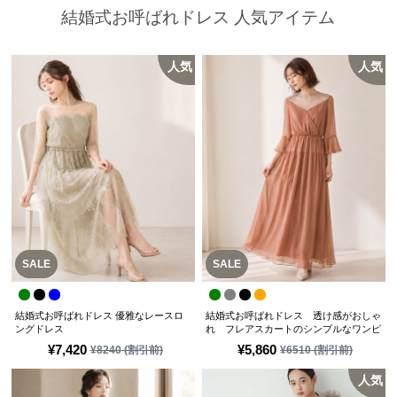
結婚式お呼ばれドレス 人気アイテム
人気
人気
SALE
SALE
結婚式お呼ばれドレス 優雅なレースロ
結婚式お呼ばれドレス 透け感がおしゃ
ングドレス
れ フレアスカートのシンプルなワンピ
ースドレス
¥
7,420
¥
5,860
¥
8240
(割引前)
¥
6510
(割引前)
人気