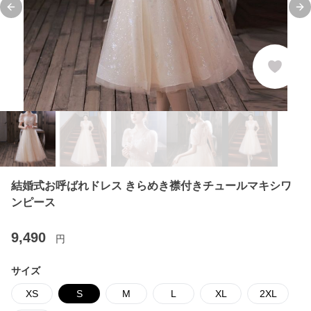
Previous slide
Ne
結婚式お呼ばれドレス きらめき襟付きチュールマキシワ
ンピース
9,490
円
サイズ
XS
S
M
L
XL
2XL