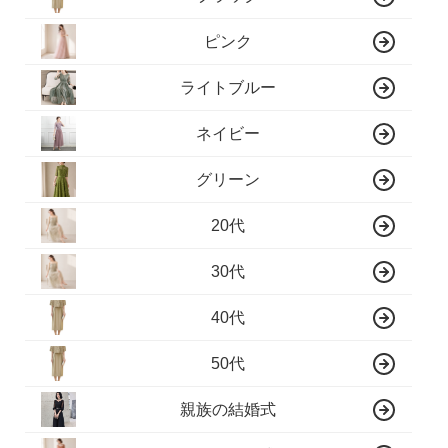
ピンク
ライトブルー
ネイビー
グリーン
20代
30代
40代
50代
親族の結婚式