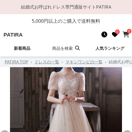
結婚式お呼ばれドレス
専門通販サイト
PATIRA
5,000
円以上のご購入で送料無料
0
0
PATIRA
新着商品
商品を検索
人気ランキング
PATIRA TOP
›
ドレスの一覧
›
マキシワンピの一覧
›
結婚式お呼