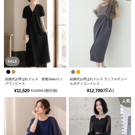
SALE
結婚式お呼ばれドレス 前後2wayロン
結婚式お呼ばれドレス ラッフルチュー
グワンピース
ルボディコンドレス
(税込)
¥
11,520
¥
12,700
¥
12800
(割引前)
人気