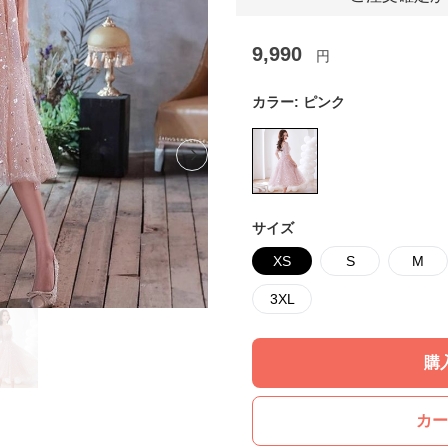
9,990
円
カラー:
ピンク
Next slide
サイズ
XS
S
M
3XL
購
カー