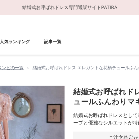
結婚式お呼ばれドレス
専門通販サイト
PATIRA
人気ランキング
記事一覧
ワンピの一覧
›
結婚式お呼ばれドレス エレガントな花柄チュールふん
結婚式お呼ばれド
ュールふんわりマ
結婚式お呼ばれドレスとして
ーブと優雅なシルエットが特
ご注文確定か