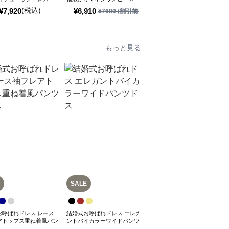
ルー袖マキシワンピース
(税込)
(税込)
¥
7,920
¥
6,910
¥
8,120
¥
7680
(割引前)
もっと見る
SALE
お呼ばれドレス レース
結婚式お呼ばれドレス エレガ
結婚式お呼ばれパフスリーブ
アトップス重ね着風パン
ントバイカラーワイドパンツド
シュクールワイドパンツドレ
ス
レス