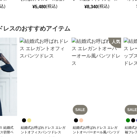
レアマキシワンピース
込)
(税込)
(税込)
¥
5,480
¥
8,340
ドレス
のおすすめアイテム
人気
SALE
SALE
ス 結婚式
結婚式お呼ばれドレス エレガ
結婚式お呼ばれドレス エレガ
結婚式
ース切替ペ
ントオフィスパンツドレス
ントオーバーオール風パンツド
袖フレ
レス
ツドレ