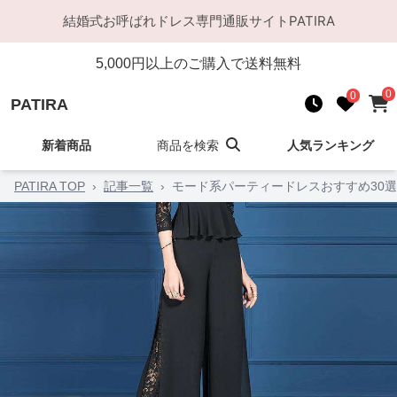
結婚式お呼ばれドレス
専門通販サイト
PATIRA
5,000
円以上のご購入で送料無料
0
0
PATIRA
新着商品
商品を検索
人気ランキング
PATIRA TOP
›
記事一覧
›
モード系パーティードレスおすすめ30